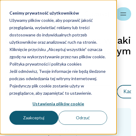
Cenimy prywatność użytkowników
Szukaj
Używamy plików cookie, aby poprawić jakość
przeglądania, wyświetlać reklamy lub treści
dostosowane do indywidualnych potrzeb
Case Study - Zobacz w jaki
użytkowników oraz analizować ruch na stronie.
sposób pomagamy naszym
Kliknięcie przycisku „Akceptuj wszystkie” oznacza
zgodę na wykorzystywanie przez nas plików cookie.
Klientom
Polityka prywatności i polityka cookies
Jeśli odmówisz, Twoje informacje nie będą śledzone
Strona główna
podczas odwiedzania tej witryny internetowej.
Pojedynczy plik cookie zostanie użyty w
Zobacz wszystkie kategorie
Księgowość
Kadry
przeglądarce, aby zapamiętać to ustawienie.
Ustawienia plików cookie
Zaakceptuj
Odrzuć
Księgowość
Elektroniczny obieg