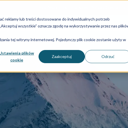
O nas
Zespół
Historia Aider Polska
Specjalizac
lać reklamy lub treści dostosowane do indywidualnych potrzeb
u „Akceptuj wszystkie” oznacza zgodę na wykorzystywanie przez nas plikó
dry i płace
Sprawozdania
Technologia
Consulti
ania tej witryny internetowej. Pojedynczy plik cookie zostanie użyty w
Ustawienia plików
Zaakceptuj
Odrzuć
cookie