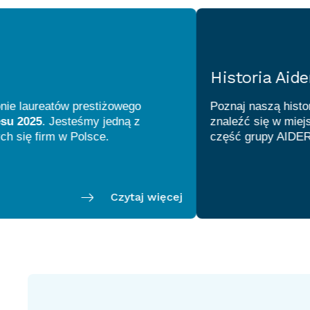
Historia Aider Pol
ureatów prestiżowego
Poznaj naszą historię i dr
5
. Jesteśmy jedną z
znaleźć się w miejscu, w 
Czytaj więcej