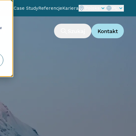
je
Blog
Case Study
Referencje
Kariera
Polska
PL
w
ng
Szukaj
Kontakt