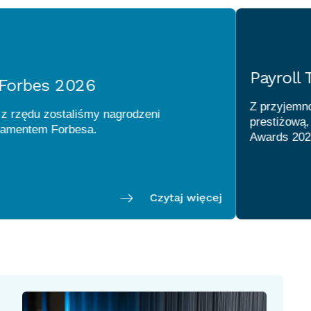
Payroll Team
es 2026
Z przyjemnością in
u
zostaliśmy nagrodzeni
prestiżową, międz
Czytaj więcej