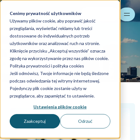
Cenimy prywatność użytkowników
Szukaj
Używamy plików cookie, aby poprawić jakość
przeglądania, wyświetlać reklamy lub treści
dostosowane do indywidualnych potrzeb
użytkowników oraz analizować ruch na stronie.
Kliknięcie przycisku „Akceptuj wszystkie” oznacza
Zespół
zgodę na wykorzystywanie przez nas plików cookie.
Polityka prywatności i polityka cookies
Skontaktuj się z nami
Jeśli odmówisz, Twoje informacje nie będą śledzone
podczas odwiedzania tej witryny internetowej.
Pojedynczy plik cookie zostanie użyty w
O nas
przeglądarce, aby zapamiętać to ustawienie.
Ustawienia plików cookie
Zaakceptuj
Odrzuć