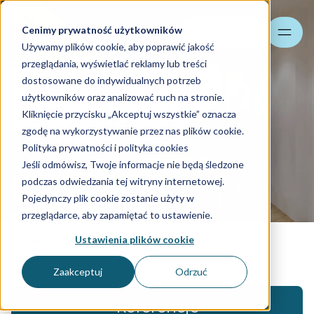
Cenimy prywatność użytkowników
Szukaj
Używamy plików cookie, aby poprawić jakość
przeglądania, wyświetlać reklamy lub treści
dostosowane do indywidualnych potrzeb
użytkowników oraz analizować ruch na stronie.
Kliknięcie przycisku „Akceptuj wszystkie” oznacza
Consulting
zgodę na wykorzystywanie przez nas plików cookie.
Polityka prywatności i polityka cookies
Jeśli odmówisz, Twoje informacje nie będą śledzone
Doradztwo transakcyjne i podatkowe
podczas odwiedzania tej witryny internetowej.
Skontaktuj się z nami
Pojedynczy plik cookie zostanie użyty w
przeglądarce, aby zapamiętać to ustawienie.
Ustawienia plików cookie
Usługi
Zaakceptuj
Odrzuć
Referencje