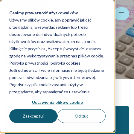
Cenimy prywatność użytkowników
Szukaj
Używamy plików cookie, aby poprawić jakość
przeglądania, wyświetlać reklamy lub treści
dostosowane do indywidualnych potrzeb
użytkowników oraz analizować ruch na stronie.
Kliknięcie przycisku „Akceptuj wszystkie” oznacza
VAT Compliance
zgodę na wykorzystywanie przez nas plików cookie.
Polityka prywatności i polityka cookies
Skontaktuj się z nami
Jeśli odmówisz, Twoje informacje nie będą śledzone
podczas odwiedzania tej witryny internetowej.
Pojedynczy plik cookie zostanie użyty w
Consulting
przeglądarce, aby zapamiętać to ustawienie.
Ustawienia plików cookie
Referencje
Zaakceptuj
Odrzuć