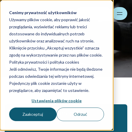
Cenimy prywatność użytkowników
Szukaj
Używamy plików cookie, aby poprawić jakość
przeglądania, wyświetlać reklamy lub treści
dostosowane do indywidualnych potrzeb
użytkowników oraz analizować ruch na stronie.
Kliknięcie przycisku „Akceptuj wszystkie” oznacza
Technologia
zgodę na wykorzystywanie przez nas plików cookie.
Polityka prywatności i polityka cookies
Skontaktuj się z nami
Jeśli odmówisz, Twoje informacje nie będą śledzone
podczas odwiedzania tej witryny internetowej.
Pojedynczy plik cookie zostanie użyty w
Usługi
przeglądarce, aby zapamiętać to ustawienie.
Ustawienia plików cookie
Referencje
Zaakceptuj
Odrzuć