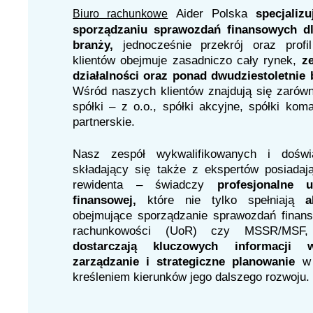
Aider Polska
specjali
Biuro rachunkowe
sporządzaniu sprawozdań finansowych dl
branży,
jednocześnie przekrój oraz prof
klientów obejmuje zasadniczo cały rynek,
z
działalności oraz ponad dwudziestoletnie
Wśród naszych klientów znajdują się zarówno
spółki – z o.o., spółki akcyjne, spółki kom
partnerskie.
Nasz zespół wykwalifikowanych i dośw
składający się także z ekspertów posiadaj
rewidenta – świadczy
profesjonalne 
finansowej,
które nie tylko spełniają
a
obejmujące sporządzanie sprawozdań finan
rachunkowości (UoR) czy MSSR/MSF,
dostarczają kluczowych informacji w
zarządzanie i strategiczne planowanie
w 
kreśleniem kierunków jego dalszego rozwoju.