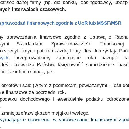
trzeb danej firmy (np. dla banku, leasingodawcy, ubezpie
nych interwałach czasowych
.
sprawozdań finansowych zgodnie z UoR lub MSSF/MSR
my sprawozdania finansowe zgodne z Ustawą o Rachu
owymi Standardami Sprawozdawczości Finansowej
 specyficznych potrzeb każdej firmy. Jeśli korzystają Pa
, przeprowadzimy zamknięcie roku bazując na
wych
Jeśli prowadzą Państwo księgowość samodzielnie, nasi
in. takich informacji, jak:
 obrotów i sald (w tym z podmiotami powiązanymi – jeśli do
e finansowe za poprzedni rok,
 podatku dochodowego i ewentualnie podatku odroczone
,
 zmniejszeń/zwiększeń majątku trwałego,
wymagające ujawnienia w sprawozdaniu finansowym zgod
.