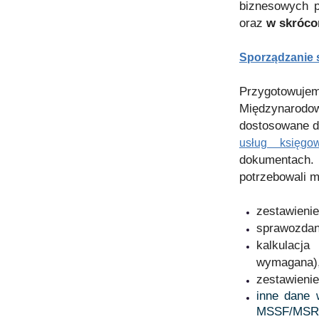
biznesowych po
oraz
w skróco
Sporządzanie 
Przygotowuje
Międzynarod
dostosowane do
usług księgo
dokumentach. 
potrzebowali m.
zestawienie
sprawozdani
kalkulacja
wymagana)
zestawienie
inne dane 
MSSF/MSR