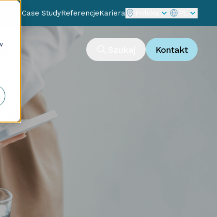
je
Blog
Case Study
Referencje
Kariera
Polska
PL
w
ng
Szukaj
Kontakt