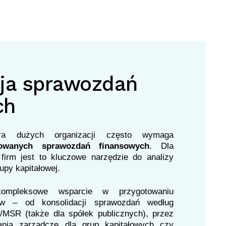
cja sprawozdań
ch
tura dużych organizacji często wymaga
dowanych sprawozdań finansowych
. Dla
 firm jest to kluczowe narzędzie do analizy
rupy kapitałowej.
ompleksowe wsparcie w przygotowaniu
tów – od konsolidacji sprawozdań według
SR (także dla spółek publicznych), przez
ania zarządcze dla grup kapitałowych czy