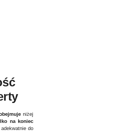
ość
erty
obejmuje
niżej
lko na koniec
– adekwatnie do