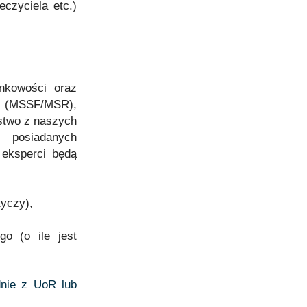
czyciela etc.)
nkowości oraz
 (MSSF/MSR),
ństwo z naszych
 posiadanych
 eksperci będą
tyczy),
go (o ile jest
nie z UoR lub