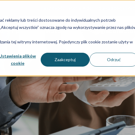
O nas
Zespół
Historia Aider Polska
Specjalizac
lać reklamy lub treści dostosowane do indywidualnych potrzeb
u „Akceptuj wszystkie” oznacza zgodę na wykorzystywanie przez nas plikó
dry i płace
Sprawozdania
Technologia
Consulti
ania tej witryny internetowej. Pojedynczy plik cookie zostanie użyty w
Ustawienia plików
Zaakceptuj
Odrzuć
cookie