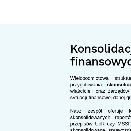
Konsolida
finansowy
Wielopodmiotowa struk
przygotowania
skonsoli
właścicieli oraz zarządów
sytuacji finansowej danej g
Nasz zespół oferuje k
skonsolidowanych rapor
przepisów UoR czy MSSF/M
skonsolidowane sprawozd