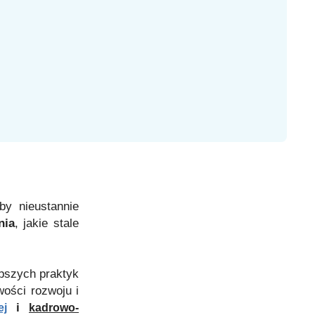
y nieustannie
nia
, jakie stale
epszych praktyk
ości rozwoju i
i
ej
kadrowo-