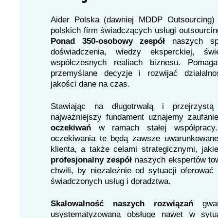
Aider Polska (dawniej MDDP Outsourcing) 
polskich firm świadczących usługi outsourcin
Ponad 350-osobowy zespół
naszych sp
doświadczenia, wiedzy eksperckiej, św
współczesnych realiach biznesu. Pomag
przemyślane decyzje i rozwijać działalno
jakości dane na czas.
Stawiając na długotrwałą i przejrzystą
najważniejszy fundament uznajemy zaufani
oczekiwań
w ramach stałej współprac
oczekiwania te będą zawsze uwarunkowan
klienta, a także celami strategicznymi, jaki
profesjonalny zespół
naszych ekspertów to
chwili, by niezależnie od sytuacji oferować
świadczonych usług i doradztwa.
Skalowalność naszych rozwiązań
gwa
usystematyzowaną obsługę nawet w sytua