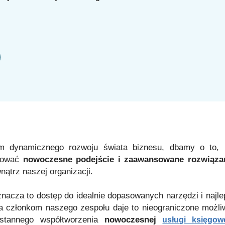
m dynamicznego rozwoju świata biznesu, dbamy o to, b
rować
nowoczesne podejście i zaawansowane rozwiąza
ątrz naszej organizacji.
znacza to dostęp do idealnie dopasowanych narzędzi i najl
a członkom naszego zespołu daje to nieograniczone możliw
stannego współtworzenia
nowoczesnej
usługi księgow