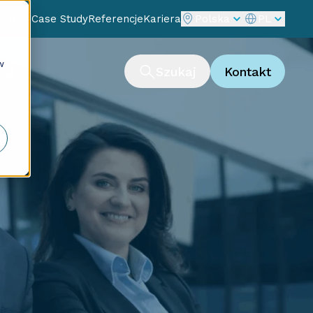
je
Blog
Case Study
Referencje
Kariera
Polska
PL
w
ng
Szukaj
Kontakt