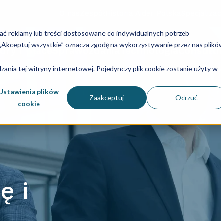
O nas
Zespół
Historia Aider Polska
Specjalizac
lać reklamy lub treści dostosowane do indywidualnych potrzeb
u „Akceptuj wszystkie” oznacza zgodę na wykorzystywanie przez nas plikó
dry i płace
Sprawozdania
Technologia
Consulti
ania tej witryny internetowej. Pojedynczy plik cookie zostanie użyty w
Ustawienia plików
Zaakceptuj
Odrzuć
cookie
ę i