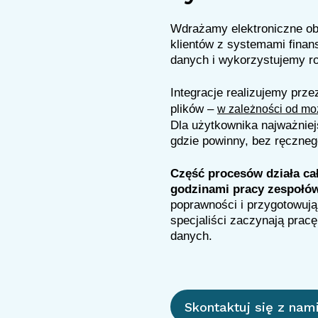
Wdrażamy elektroniczne ob
klientów z systemami fina
danych i wykorzystujemy r
Integracje realizujemy prz
plików –
w zależności od moż
Dla użytkownika najważniejs
gdzie powinny, bez ręczneg
Część procesów działa ca
godzinami pracy zespołó
poprawności i przygotowują
specjaliści zaczynają prac
Skontaktuj się z nam