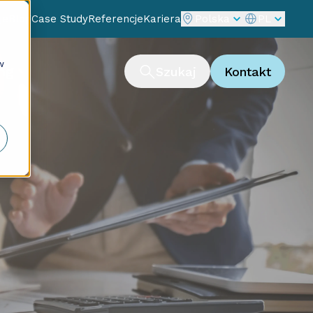
je
Blog
Case Study
Referencje
Kariera
Polska
PL
w
ng
Szukaj
Kontakt