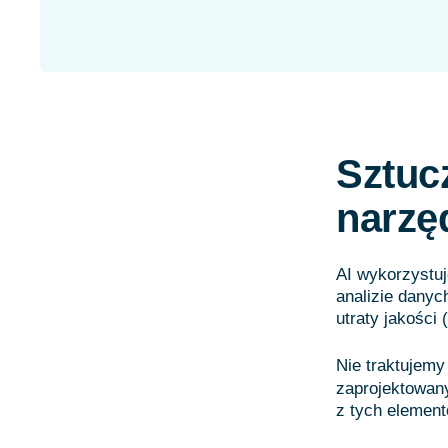
Sztucz
narzę
AI wykorzystuj
analizie danyc
utraty jakości 
Nie traktujemy
zaprojektowany