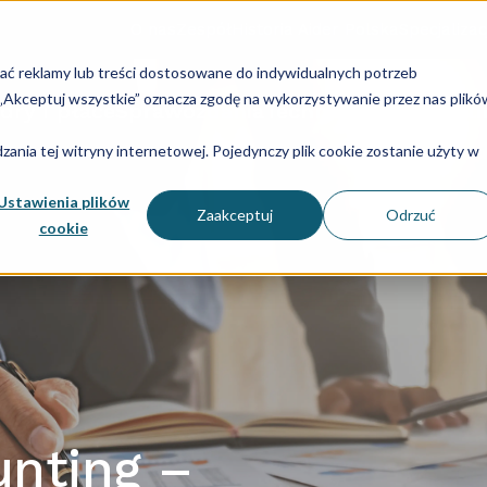
O nas
Zespół
Historia Aider Polska
Specjalizac
lać reklamy lub treści dostosowane do indywidualnych potrzeb
u „Akceptuj wszystkie” oznacza zgodę na wykorzystywanie przez nas plikó
dry i płace
Sprawozdania
Technologia
Consulti
ania tej witryny internetowej. Pojedynczy plik cookie zostanie użyty w
Ustawienia plików
Zaakceptuj
Odrzuć
cookie
nting –