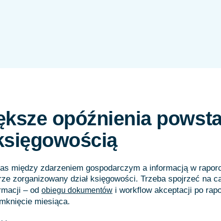
ększe opóźnienia powsta
księgowością
as między zdarzeniem gospodarczym a informacją w raporci
ze zorganizowany dział księgowości. Trzeba spojrzeć na c
rmacji – od
i workflow akceptacji po rap
obiegu dokumentów
mknięcie miesiąca.