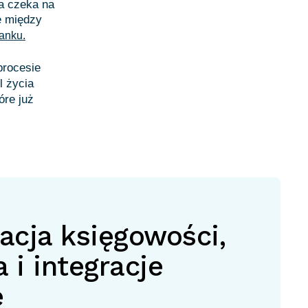
a czeka na
e między
anku.
procesie
l życia
óre już
cja księgowości,
 i integracje
e