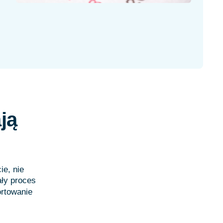
ją
e, nie
ały proces
ortowanie