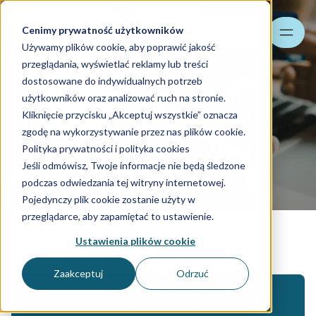
Cenimy prywatność użytkowników
Szukaj
Używamy plików cookie, aby poprawić jakość
przeglądania, wyświetlać reklamy lub treści
dostosowane do indywidualnych potrzeb
użytkowników oraz analizować ruch na stronie.
Kliknięcie przycisku „Akceptuj wszystkie” oznacza
Obsługa przelewów i
zgodę na wykorzystywanie przez nas plików cookie.
rachunków bankowych
Polityka prywatności i polityka cookies
Jeśli odmówisz, Twoje informacje nie będą śledzone
Skontaktuj się z nami
podczas odwiedzania tej witryny internetowej.
Pojedynczy plik cookie zostanie użyty w
przeglądarce, aby zapamiętać to ustawienie.
Księgowość
Ustawienia plików cookie
Zaakceptuj
Odrzuć
Referencje