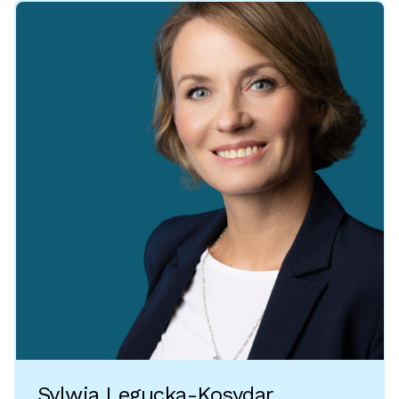
Sylwia Legucka-Kosydar