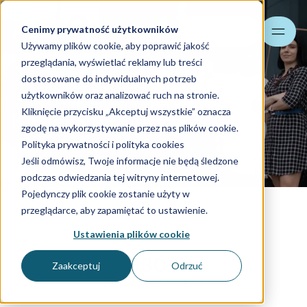
Cenimy prywatność użytkowników
Szukaj
Używamy plików cookie, aby poprawić jakość
przeglądania, wyświetlać reklamy lub treści
dostosowane do indywidualnych potrzeb
użytkowników oraz analizować ruch na stronie.
Kliknięcie przycisku „Akceptuj wszystkie” oznacza
Kariera w Aider Polska
zgodę na wykorzystywanie przez nas plików cookie.
Polityka prywatności i polityka cookies
Jeśli odmówisz, Twoje informacje nie będą śledzone
Dołącz do naszego zespołu
podczas odwiedzania tej witryny internetowej.
Pojedynczy plik cookie zostanie użyty w
przeglądarce, aby zapamiętać to ustawienie.
Ustawienia plików cookie
330+
Zaakceptuj
Odrzuć
Liczba pracowników