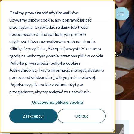
Cenimy prywatność użytkowników
Szukaj
Używamy plików cookie, aby poprawić jakość
przeglądania, wyświetlać reklamy lub treści
dostosowane do indywidualnych potrzeb
użytkowników oraz analizować ruch na stronie.
Kliknięcie przycisku „Akceptuj wszystkie” oznacza
Doradztwo transakcyjne,
zgodę na wykorzystywanie przez nas plików cookie.
transakcje M&A i
Polityka prywatności i polityka cookies
Jeśli odmówisz, Twoje informacje nie będą śledzone
modelowanie finansowe
podczas odwiedzania tej witryny internetowej.
Pojedynczy plik cookie zostanie użyty w
Skontaktuj się z nami
przeglądarce, aby zapamiętać to ustawienie.
Ustawienia plików cookie
Consulting
Zaakceptuj
Odrzuć