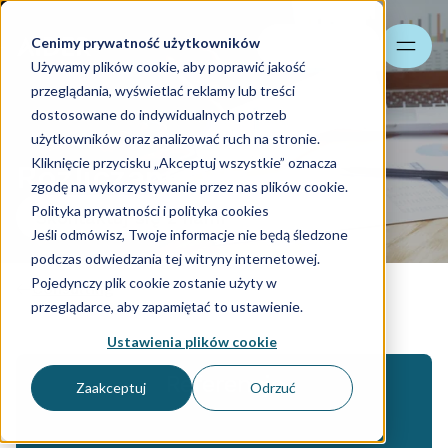
Cenimy prywatność użytkowników
Szukaj
Używamy plików cookie, aby poprawić jakość
przeglądania, wyświetlać reklamy lub treści
dostosowane do indywidualnych potrzeb
użytkowników oraz analizować ruch na stronie.
Kliknięcie przycisku „Akceptuj wszystkie” oznacza
Rozliczanie VAT
zgodę na wykorzystywanie przez nas plików cookie.
Polityka prywatności i polityka cookies
Skontaktuj się z nami
Jeśli odmówisz, Twoje informacje nie będą śledzone
podczas odwiedzania tej witryny internetowej.
Pojedynczy plik cookie zostanie użyty w
Consulting
przeglądarce, aby zapamiętać to ustawienie.
Ustawienia plików cookie
Referencje
Zaakceptuj
Odrzuć