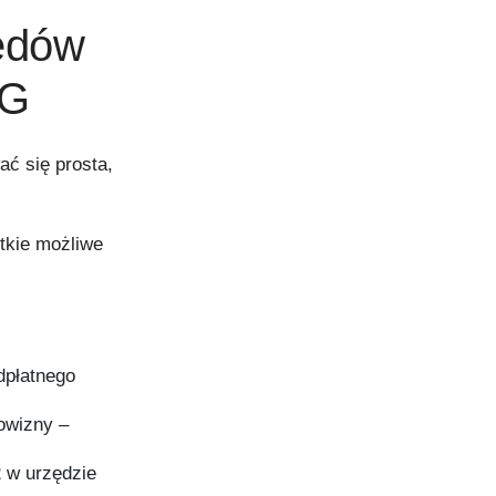
ędów
DG
ć się prosta,
tkie możliwe
dpłatnego
owizny –
 w urzędzie