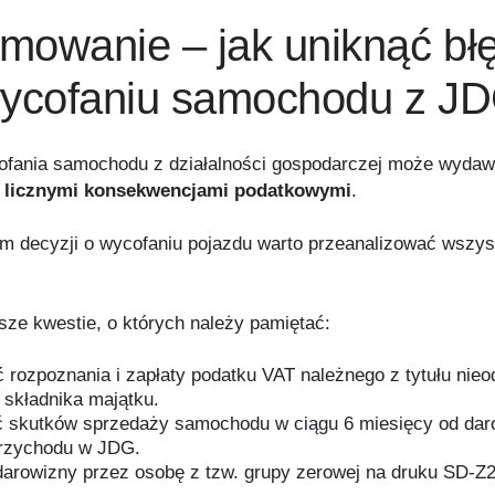
mowanie – jak uniknąć bł
wycofaniu samochodu z J
fania samochodu z działalności gospodarczej może wydawa
z
licznymi konsekwencjami podatkowymi
.
m decyzji o wycofaniu pojazdu warto przeanalizować wszys
sze kwestie, o których należy pamiętać:
 rozpoznania i zapłaty podatku VAT należnego z tytułu nieo
 składnika majątku.
skutków sprzedaży samochodu w ciągu 6 miesięcy od dar
przychodu w JDG.
darowizny przez osobę z tzw. grupy zerowej na druku SD-Z2