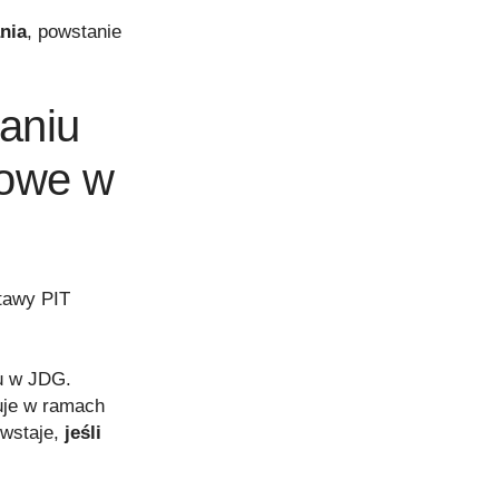
nia
, powstanie
aniu
kowe w
stawy PIT
u w JDG.
puje w ramach
wstaje,
jeśli