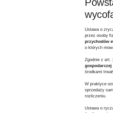
Powst
wycof
Ustawa o zryc
przez osoby fi
przychodów 
o których mowa
Zgodnie z art. 
gospodarczej
środkami trwał
W praktyce oz
sprzedaży sam
rozliczeniu.
Ustawa o ryczał