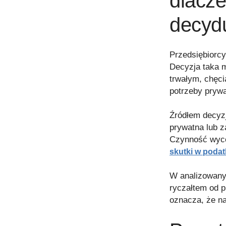
dlacze
decyd
Przedsiębiorc
Decyzja taka 
trwałym, chęc
potrzeby prywa
Źródłem decyz
prywatna lub z
Czynność wyco
skutki w poda
W analizowany
ryczałtem od 
oznacza, że na