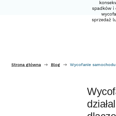
konsekw
spadków i 
wycofa
sprzedaż l
Strona główna
Blog
Wycofanie samochodu z
Wycof
działa