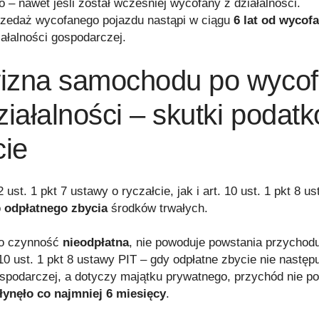
o – nawet jeśli został wcześniej wycofany z działalności.
rzedaż wycofanego pojazdu nastąpi w ciągu
6 lat od wycofa
ałalności gospodarczej.
izna samochodu po wycof
ziałalności – skutki podat
cie
 ust. 1 pkt 7 ustawy o ryczałcie, jak i art. 10 ust. 1 pkt 8 u
o
odpłatnego zbycia
środków trwałych.
ko czynność
nieodpłatna
, nie powoduje powstania przychod
 10 ust. 1 pkt 8 ustawy PIT – gdy odpłatne zbycie nie nastę
ospodarczej, a dotyczy majątku prywatnego, przychód nie po
łynęło co najmniej 6 miesięcy
.