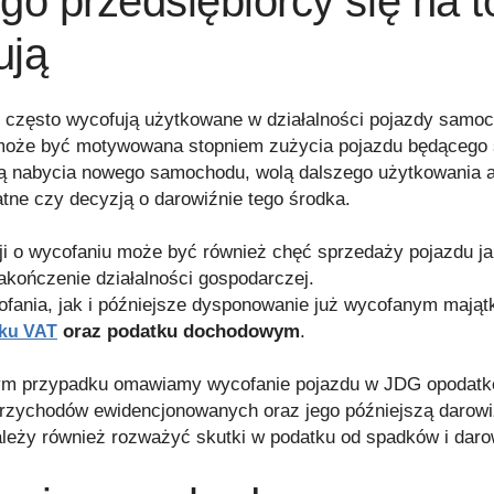
go przedsiębiorcy się na t
ują
y często wycofują użytkowane w działalności pojazdy samo
może być motywowana stopniem zużycia pojazdu będącego
ią nabycia nowego samochodu, wolą dalszego użytkowania a
tne czy decyzją o darowiźnie tego środka.
ji o wycofaniu może być również chęć sprzedaży pojazdu j
akończenie działalności gospodarczej.
fania, jak i późniejsze dysponowanie już wycofanym mająt
oraz podatku dochodowym
.
tku VAT
m przypadku omawiamy wycofanie pojazdu w JDG opodatk
przychodów ewidencjonowanych oraz jego późniejszą darow
leży również rozważyć skutki w podatku od spadków i daro