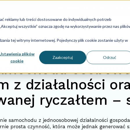
O nas
Zespół
Historia Aider Polska
Spe
lać reklamy lub treści dostosowane do indywidualnych potrzeb
u „Akceptuj wszystkie” oznacza zgodę na wykorzystywanie przez nas plikó
dry i płace
Sprawozdania
Technologia
Consulti
ania tej witryny internetowej. Pojedynczy plik cookie zostanie użyty w
Ustawienia plików
Zaakceptuj
Odrzuć
cookie
samochodu osobowe
 z działalności or
anej ryczałtem – 
nie samochodu z jednoosobowej działalności gospodar
rnie prosta czynność, która może jednak generować s