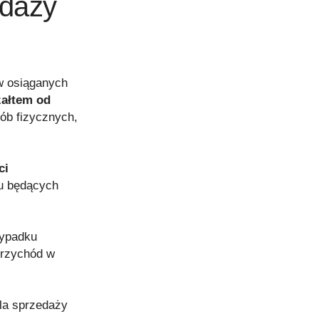
edaży
w osiąganych
załtem od
ób fizycznych,
ci
ku będących
zypadku
przychód w
la sprzedaży