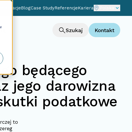
cjalizacje
Blog
Case Study
Referencje
Kariera
Polska
w
ng
Szukaj
Kontakt
go będącego
az jego darowizna
skutki podatkowe
czej to
zereg