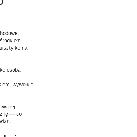
o
chodowe.
 środkiem
uta tylko na
ako osoba
kiem, wywołuje
owanej
iznę — co
wizn.