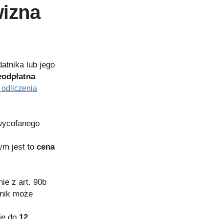
izna
atnika lub jego
eodpłatna
 odliczenia
wycofanego
ym jest to
cena
e z art. 90b
tnik może
ię do
12