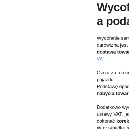
Wycof
a pod
Wycofanie samo
darowizna jest
dostawa towa
.
VAT
Oznacza to ob
pojazdu.
Podstawę opoda
nabycia towa
Dodatkowo wyco
ustawy VAT, je
dokonać
korek
W przypadku s