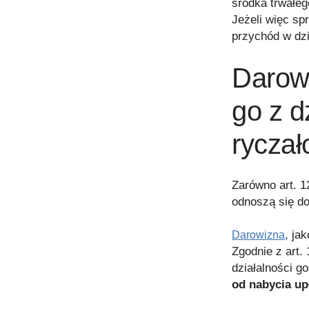
środka trwałeg
Jeżeli więc sp
przychód w dzi
Darow
go z d
ryczał
Zarówno art. 12
odnoszą się d
, ja
Darowizna
Zgodnie z art.
działalności g
od nabycia up