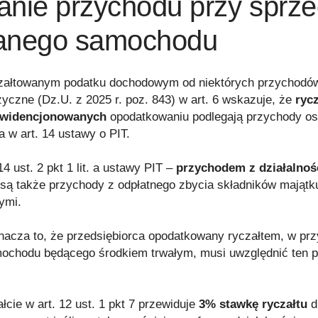
anie przychodu przy sprz
anego samochodu
załtowanym podatku dochodowym od niektórych przychodó
zyczne (Dz.U. z 2025 r. poz. 843) w art. 6 wskazuje, że
ryc
ewidencjonowanych
opodatkowaniu podlegają przychody os
 w art. 14 ustawy o PIT.
14 ust. 2 pkt 1 lit. a ustawy PIT –
przychodem z działalnoś
są także przychody z odpłatnego zbycia składników mająt
ymi.
nacza to, że przedsiębiorca opodatkowany ryczałtem, w pr
ochodu będącego środkiem trwałym, musi uwzględnić ten 
cie w art. 12 ust. 1 pkt 7 przewiduje
3% stawkę ryczałtu
d