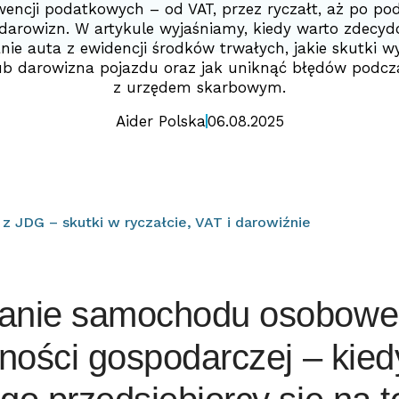
encji podatkowych – od VAT, przez ryczałt, aż po po
darowizn. W artykule wyjaśniamy, kiedy warto zdecyd
nie auta z ewidencji środków trwałych, jakie skutki w
ub darowizna pojazdu oraz jak uniknąć błędów podcza
z urzędem skarbowym.
Aider Polska
06.08.2025
 JDG – skutki w ryczałcie, VAT i darowiźnie
anie samochodu osobowe
lności gospodarczej – kiedy