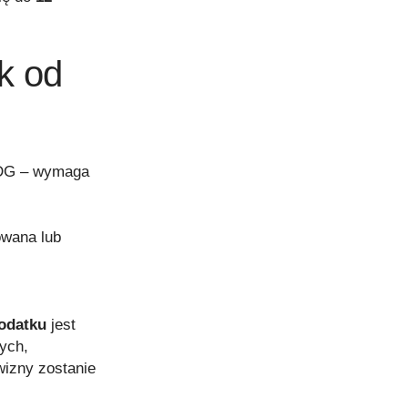
k od
JDG – wymaga
owana lub
odatku
jest
ych,
wizny zostanie