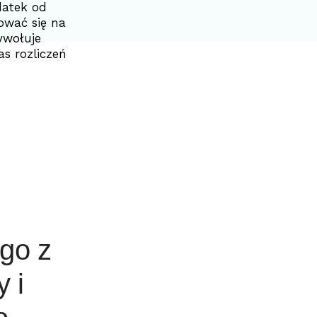
datek od
ować się na
ywołuje
s rozliczeń
go z
 i