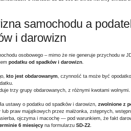
izna samochodu a podate
ów i darowizn
ochodu osobowego – mimo że nie generuje przychodu w 
tem
podatku od spadków i darowizn
.
go,
kto jest obdarowanym
, czynność ta może być opodatk
datku.
duje trzy grupy obdarowanych, z różnymi kwotami wolnymi.
 4a ustawy o podatku od spadków i darowizn,
zwolnione z p
y lub praw majątkowych przez małżonka, zstępnych, wstępn
asierba, ojczyma i macochę — pod warunkiem, że fakt daro
erminie 6 miesięcy
na formularzu
SD-Z2
.