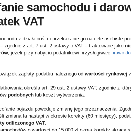
anie samochodu i darow
atek VAT
chodu z działalności i przekazanie go na cele osobiste pod
 – zgodnie z art. 7 ust. 2 ustawy o VAT – traktowane jako
ni
rów
, jeżeli przy nabyciu podatnikowi przysługiwało
prawo do
owiązek zapłaty podatku należnego od
wartości rynkowej
tkowania określa art. 29 ust. 2 ustawy VAT, zgodnie z któr
rów podobnych
lub koszt wytworzenia.
fanie pojazdu powoduje zmianę jego przeznaczenia. Zgodni
śli zmiana ta nastąpi w okresie korekty (60 miesięcy), poda
ty odliczonego VAT
.
amochodów o wartości do 15 000 zł okres korekty skraca s