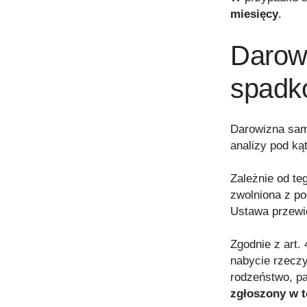
miesięcy
.
Darow
spadk
Darowizna sam
analizy pod ką
Zależnie od te
zwolniona z po
Ustawa przewi
Zgodnie z art.
nabycie rzecz
rodzeństwo, p
zgłoszony w t