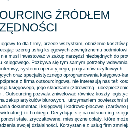
OURCING ŹRÓDŁEM
ZĘDNOŚCI
ięgowy to dla firmy, przede wszystkim, obniżenie kosztów
Zlecając szereg usług księgowych zewnętrznemu podmiotowi
a nie musi inwestować w zakup narzędzi niezbędnych do pr
łu księgowego. Pozbywa się tym samym potrzeby wdawania 
puterowy, systemu operacyjnego, programów użytkowych
jących oraz specjalistycznego oprogramowania księgowo-ka
ółpracę z firmą outsourcingową, nie interesują nas też kos
sją księgowego, jego składkami (zdrowotną i ubezpieczeni
i. Outsourcing pozwala zniwelować również koszty logisty
na zakup artykułów biurowych, utrzymaniem powierzchni s
ania dokumentacji księgowej i kadrowo-płacowej (zarówno 
i wirtualnej) i ich obiegu. Decydując się na outsourcing księ
 ponosi stałe, zryczałtowane, miesięczne opłaty, które moż
dzenia swojej działalności. Korzystanie z usług firm zmnie