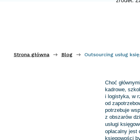
źródeł. 
Strona główna
Blog
Outsourcing usług ksi
Choć głównymi 
kadrowe, szkol
i logistyka, w
od zapotrzebowa
potrzebuje wsp
z obszarów dzi
usługi księgo
opłacalny jest
księgowości by