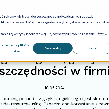
O nas
Zespół
Historia Aider Polska
Specjalizac
lać reklamy lub treści dostosowane do indywidualnych potrzeb
u „Akceptuj wszystkie” oznacza zgodę na wykorzystywanie przez nas plikó
dry i płace
Sprawozdania
Technologia
Consulti
ania tej witryny internetowej. Pojedynczy plik cookie zostanie użyty w
Ustawienia plików
Zaakceptuj
Odrzuć
cookie
g usług księgowyc
szczędności w firm
16.05.2024
ourcing pochodzi z języka angielskiego i jest skróte
tside-resource-using. Oznacza ona korzystanie z zew