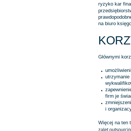
ryzyko kar fi
przedsiębiorst
prawdopodobne,
na biuro księg
KORZ
Głównymi korzy
umożliwieni
utrzymanie 
wykwalifik
zapewnienie
firm je świ
zmniejszen
i organizac
Więcej na ten
zalet outsourci