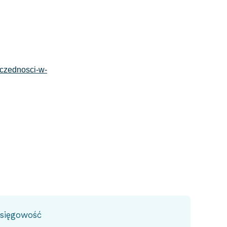
g
zczednosci-w-
sięgowość