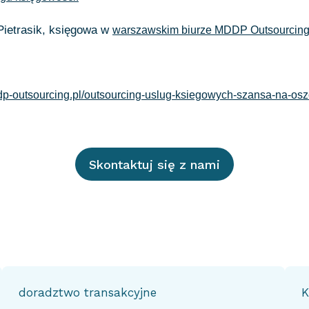
 Pietrasik, księgowa w
warszawskim biurze MDDP Outsourcin
dp-outsourcing.pl/outsourcing-uslug-ksiegowych-szansa-na-os
Skontaktuj się z nami
doradztwo transakcyjne
K