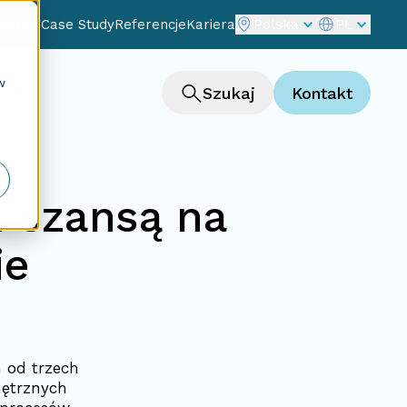
je
Blog
Case Study
Referencje
Kariera
Polska
PL
w
ng
Szukaj
Kontakt
h szansą na
ie
m od trzech
nętrznych