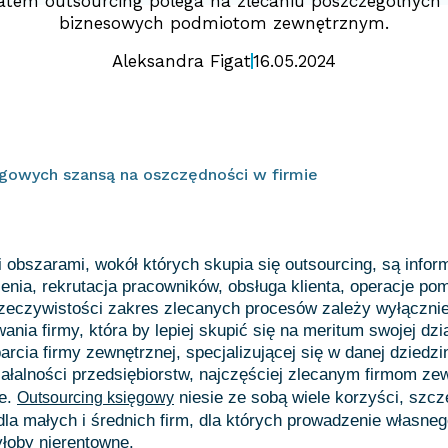
Zatem outsourcing polega na zlecaniu poszczególnych
biznesowych podmiotom zewnętrznym.
Aleksandra Figat
16.05.2024
ęgowych szansą na oszczędności w firmie
obszarami, wokół których skupia się outsourcing, są infor
enia, rekrutacja pracowników, obsługa klienta, operacje po
 rzeczywistości zakres zlecanych procesów zależy wyłączni
nia firmy, która by lepiej skupić się na meritum swojej dzia
arcia firmy zewnętrznej, specjalizującej się w danej dziedz
ałalności przedsiębiorstw, najczęściej zlecanym firmom z
we.
niesie ze sobą wiele korzyści, szcz
Outsourcing księgowy
 dla małych i średnich firm, dla których prowadzenie własneg
łoby nierentowne.