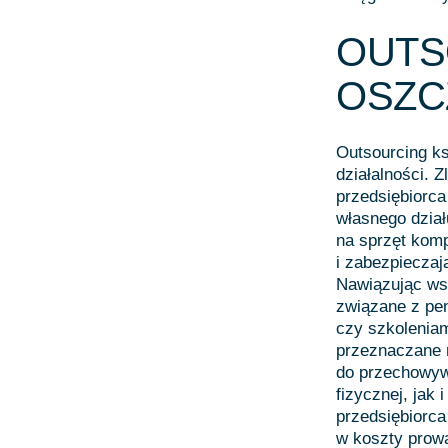
OUTS
OSZC
Outsourcing ks
działalności. 
przedsiębiorc
własnego dzia
na sprzęt kom
i zabezpiecza
Nawiązując wsp
związane z pen
czy szkoleniam
przeznaczane 
do przechowyw
fizycznej, jak 
przedsiębiorca
w koszty prowa