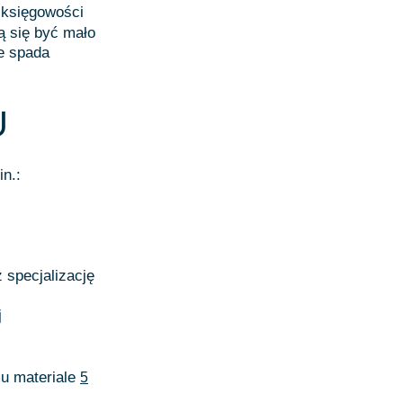
księgowości
ą się być mało
ie spada
U
n.:
 specjalizację
j
mu materiale
5