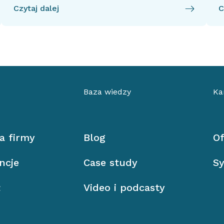
Czytaj dalej
C
Baza wiedzy
Ka
ia firmy
Blog
Of
ncje
Case study
Sy
ł
Video i podcasty