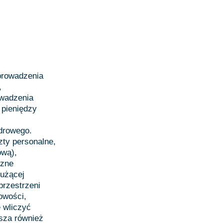
 prowadzenia
,
owadzenia
pieniędzy
drowego.
zty personalne,
ową),
czne
łużącej
przestrzeni
gowości,
e wliczyć
jsza również