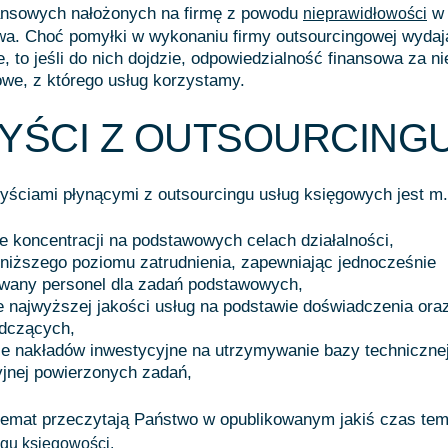
nansowych nałożonych na firmę z powodu
w 
nieprawidłowości
wa. Choć pomyłki w wykonaniu firmy outsourcingowej wydaj
 to jeśli do nich dojdzie, odpowiedzialność finansowa za n
owe, z którego usług korzystamy.
YŚCI Z OUTSOURCING
ściami płynącymi z outsourcingu usług księgowych jest m.i
e koncentracji na podstawowych celach działalności,
niższego poziomu zatrudnienia, zapewniając jednocześnie
owany personel dla zadań podstawowych,
 najwyższej jakości usług na podstawie doświadczenia oraz
adczących,
ie nakładów inwestycyjne na utrzymywanie bazy techniczne
yjnej powierzonych zadań,
 temat przeczytają Państwo w opublikowanym jakiś czas te
ngu księgowości.