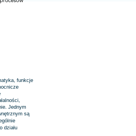
 procesów
matyka, funkcje
mocnicze
e
łalności,
inie. Jednym
ewnętrznym są
ególnie
o działu