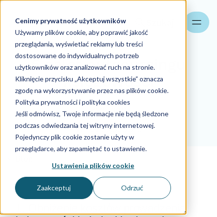
Cenimy prywatność użytkowników
Szukaj
Używamy plików cookie, aby poprawić jakość
przeglądania, wyświetlać reklamy lub treści
dostosowane do indywidualnych potrzeb
5 zalet outsourcingu
użytkowników oraz analizować ruch na stronie.
księgowości
Kliknięcie przycisku „Akceptuj wszystkie” oznacza
zgodę na wykorzystywanie przez nas plików cookie.
Polityka prywatności i polityka cookies
30.03.2015
Jeśli odmówisz, Twoje informacje nie będą śledzone
podczas odwiedzania tej witryny internetowej.
venti2
30.03.2015
Pojedynczy plik cookie zostanie użyty w
przeglądarce, aby zapamiętać to ustawienie.
Blog
Ustawienia plików cookie
Zaakceptuj
Odrzuć
1. Obniżenie kosztów prowadzenia