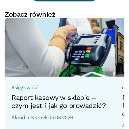
Zobacz również
Księgowość
do
Raport kasowy w sklepie –
Pr
czym jest i jak go prowadzić?
No
d
Klaudia Kumek
05.08.2026
Ai