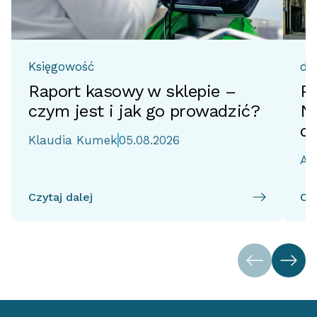
Księgowość
do
Raport kasowy w sklepie –
Pr
czym jest i jak go prowadzić?
No
d
Klaudia Kumek
05.08.2026
Ai
Czytaj dalej
Czy