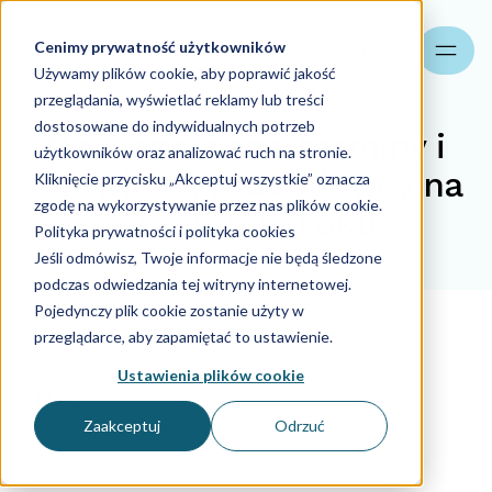
Cenimy prywatność użytkowników
Szukaj
Używamy plików cookie, aby poprawić jakość
przeglądania, wyświetlać reklamy lub treści
dostosowane do indywidualnych potrzeb
Najważniejsze terminy i
użytkowników oraz analizować ruch na stronie.
obowiązki pracodawcy na
Kliknięcie przycisku „Akceptuj wszystkie” oznacza
zgodę na wykorzystywanie przez nas plików cookie.
przełomie roku
Polityka prywatności i polityka cookies
Jeśli odmówisz, Twoje informacje nie będą śledzone
podczas odwiedzania tej witryny internetowej.
30.12.2025
Pojedynczy plik cookie zostanie użyty w
Aider Polska
30.12.2025
przeglądarce, aby zapamiętać to ustawienie.
Ustawienia plików cookie
Blog
Zaakceptuj
Odrzuć