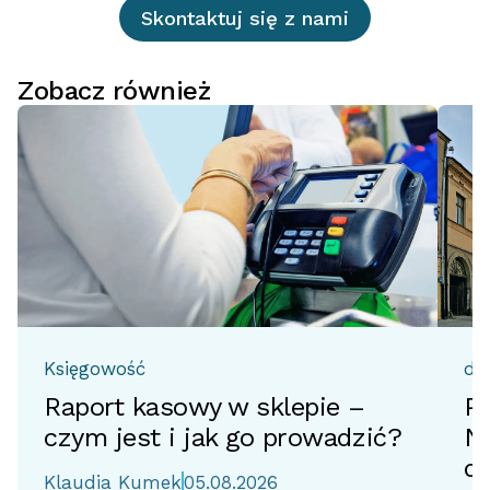
Skontaktuj się z nami
Zobacz również
Księgowość
do
Raport kasowy w sklepie –
Pr
czym jest i jak go prowadzić?
No
d
Klaudia Kumek
05.08.2026