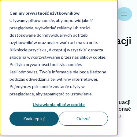
Cenimy prywatność użytkowników
Szukaj
Używamy plików cookie, aby poprawić jakość
przeglądania, wyświetlać reklamy lub treści
dostosowane do indywidualnych potrzeb
Majątek spółki w likwidacji
użytkowników oraz analizować ruch na stronie.
należy wycenić w
Kliknięcie przycisku „Akceptuj wszystkie” oznacza
zgodę na wykorzystywanie przez nas plików cookie.
szczególny sposób
Polityka prywatności i polityka cookies
(Rzeczpospolita
Jeśli odmówisz, Twoje informacje nie będą śledzone
podczas odwiedzania tej witryny internetowej.
25.01.2012)
Pojedynczy plik cookie zostanie użyty w
przeglądarce, aby zapamiętać to ustawienie.
Jeśli jednostka nie spełnia założenia kontynuacji
Ustawienia plików cookie
działalności, to wyceny aktywów trzeba dokonać
po cenach sprzedaży netto możliwych do
Zaakceptuj
Odrzuć
uzyskania.
Aider Polska
25.01.2012