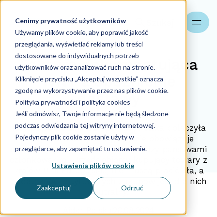
Cenimy prywatność użytkowników
Szukaj
Używamy plików cookie, aby poprawić jakość
przeglądania, wyświetlać reklamy lub treści
dostosowane do indywidualnych potrzeb
Faktura dokumentująca
użytkowników oraz analizować ruch na stronie.
WNT a opóźnienie
Kliknięcie przycisku „Akceptuj wszystkie” oznacza
zgodę na wykorzystywanie przez nas plików cookie.
dostawy
Polityka prywatności i polityka cookies
Jeśli odmówisz, Twoje informacje nie będą śledzone
podczas odwiedzania tej witryny internetowej.
Wstępując do Unii Europejskiej, Polska dołączyła
Pojedynczy plik cookie zostanie użyty w
do rynku wewnętrznego, gdzie obowiązuje
przeglądarce, aby zapamiętać to ustawienie.
swobodny przepływ towarów między państwami
członkowskimi. Przedsiębiorcy kupujący towary z
Ustawienia plików cookie
krajów Unii Europejskiej nie muszą płacić cła, a
podatek VAT z tytułu tych zakupów jest dla nich
Zaakceptuj
Odrzuć
neutralny.
Aider Polska
26.08.2024