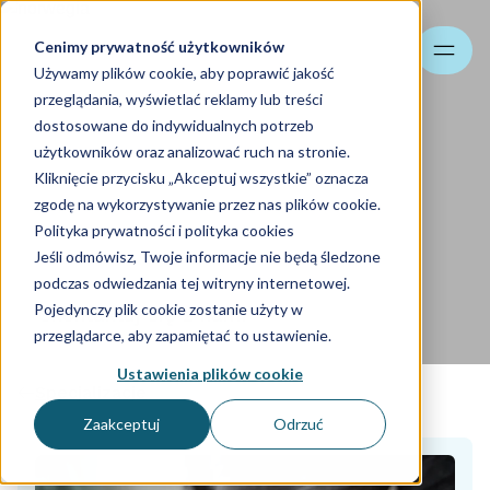
Cenimy prywatność użytkowników
Szukaj
Używamy plików cookie, aby poprawić jakość
przeglądania, wyświetlać reklamy lub treści
dostosowane do indywidualnych potrzeb
użytkowników oraz analizować ruch na stronie.
Kliknięcie przycisku „Akceptuj wszystkie” oznacza
Zakładanie firmy w
zgodę na wykorzystywanie przez nas plików cookie.
Norwegii – rejestracja,
Polityka prywatności i polityka cookies
Jeśli odmówisz, Twoje informacje nie będą śledzone
podatki, księgowość
podczas odwiedzania tej witryny internetowej.
Pojedynczy plik cookie zostanie użyty w
Skontaktuj się z nami
przeglądarce, aby zapamiętać to ustawienie.
Ustawienia plików cookie
Specjalizacje
Zaakceptuj
Odrzuć