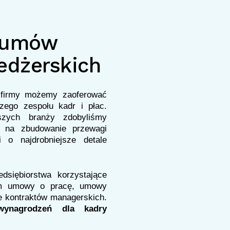
 umów
edżerskich
 firmy możemy zaoferować
zego zespołu kadr i płac.
szych branży zdobyliśmy
ie na zbudowanie przewagi
i o najdrobniejsze detale
dsiębiorstwa korzystające
tym umowy o pracę, umowy
e kontraktów managerskich.
 wynagrodzeń dla kadry