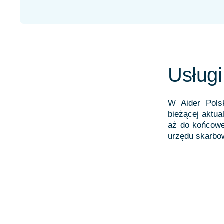
Usługi
W Aider Pols
bieżącej aktua
aż do końcoweg
urzędu skarbo