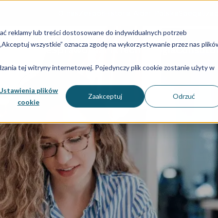
O nas
Zespół
Historia Aider Polska
Specjalizac
lać reklamy lub treści dostosowane do indywidualnych potrzeb
u „Akceptuj wszystkie” oznacza zgodę na wykorzystywanie przez nas plikó
dry i płace
Sprawozdania
Technologia
Consulti
ania tej witryny internetowej. Pojedynczy plik cookie zostanie użyty w
Ustawienia plików
Zaakceptuj
Odrzuć
cookie