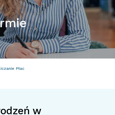
irmie
iczanie Płac
rodzeń w