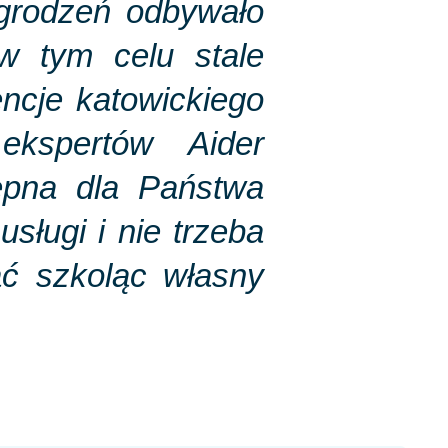
agrodzeń odbywało
w tym celu stale
ncje katowickiego
ekspertów
Aider
ępna dla Państwa
sługi i nie trzeba
ć szkoląc własny