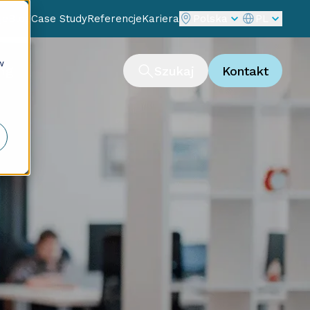
je
Blog
Case Study
Referencje
Kariera
Polska
PL
w
ng
Szukaj
Kontakt