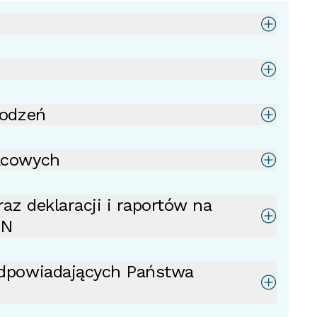
rodzeń
acowych
az deklaracji i raportów na
ON
dpowiadających Państwa