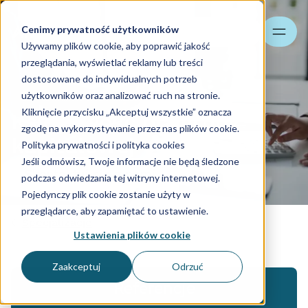
Cenimy prywatność użytkowników
Szukaj
Używamy plików cookie, aby poprawić jakość
przeglądania, wyświetlać reklamy lub treści
dostosowane do indywidualnych potrzeb
użytkowników oraz analizować ruch na stronie.
Kliknięcie przycisku „Akceptuj wszystkie” oznacza
Księgowość dla grupy
zgodę na wykorzystywanie przez nas plików cookie.
kapitałowej
Polityka prywatności i polityka cookies
Jeśli odmówisz, Twoje informacje nie będą śledzone
Skontaktuj się z nami
podczas odwiedzania tej witryny internetowej.
Pojedynczy plik cookie zostanie użyty w
przeglądarce, aby zapamiętać to ustawienie.
Specjalizacje
Ustawienia plików cookie
Zaakceptuj
Odrzuć
Referencje