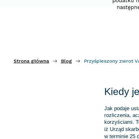
podatku n
następne
Strona główna
Blog
Przyśpieszony zwrot VA
Kiedy j
Jak podaje ust
rozliczenia, a
korzyściami. T
iż Urząd skar
w terminie 25 