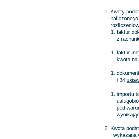
Kwoty podat
naliczonego
rozliczeniow
faktur do
z rachun
faktur in
kwota nal
dokumentó
i 34
usta
importu t
usługobio
pod warun
wynikając
Kwota podat
i wykazana w