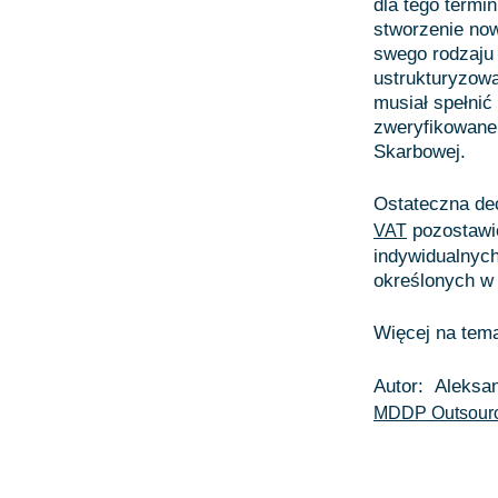
dla tego termi
stworzenie no
swego rodzaju 
ustrukturyzow
musiał spełnić
zweryfikowane 
Skarbowej.
Ostateczna dec
pozostawio
VAT
indywidualnych
określonych w
Więcej na tem
Autor: Aleksa
MDDP Outsour