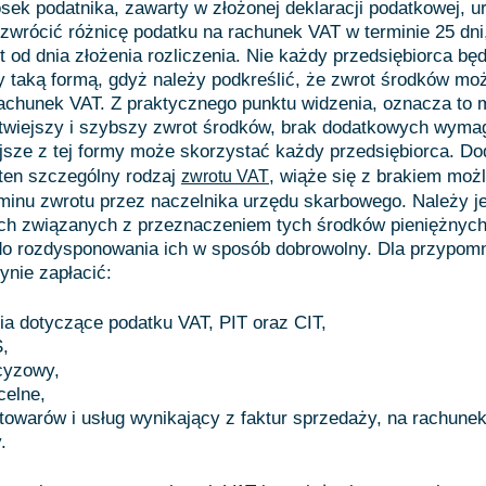
osek podatnika, zawarty w złożonej deklaracji podatkowej, 
wrócić różnicę podatku na rachunek VAT w terminie 25 dni,
st od dnia złożenia rozliczenia. Nie każdy przedsiębiorca bę
 taką formą, gdyż należy podkreślić, że zwrot środków moż
achunek VAT. Z praktycznego punktu widzenia, oznacza to 
atwiejszy i szybszy zwrot środków, brak dodatkowych wyma
jsze z tej formy może skorzystać każdy przedsiębiorca. Do
 ten szczególny rodzaj
, wiąże się z brakiem moż
zwrotu VAT
minu zwrotu przez naczelnika urzędu skarbowego. Należy j
ch związanych z przeznaczeniem tych środków pieniężnych,
do rozdysponowania ich w sposób dobrowolny. Dla przypomn
nie zapłacić:
ia dotyczące podatku VAT, PIT oraz CIT,
,
cyzowy,
celne,
towarów i usług wynikający z faktur sprzedaży, na rachune
.