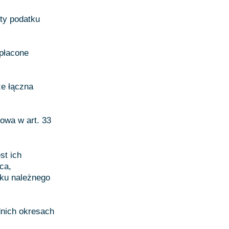
ty podatku
apłacone
że łączna
owa w art. 33
st ich
ca,
tku należnego
dnich okresach