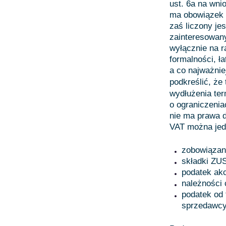
ust. 6a na wni
ma obowiązek z
zaś liczony je
zainteresowany
wyłącznie na r
formalności, ł
a co najważnie
podkreślić, że
wydłużenia ter
o ograniczenia
nie ma prawa 
VAT można jedy
zobowiązan
składki ZUS
podatek ak
należności 
podatek od 
sprzedawcy