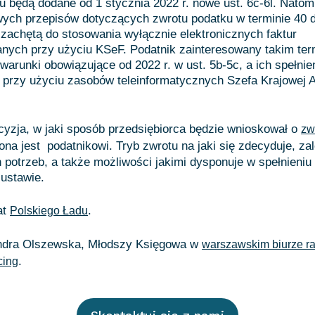
nu będą dodane od 1 stycznia 2022 r. nowe ust. 6c-6l. Natom
wych przepisów dotyczących zwrotu podatku w terminie 40 
zachętą do stosowania wyłącznie elektronicznych faktur
anych przy użyciu KSeF. Podatnik zainteresowany takim te
 warunki obowiązujące od 2022 r. w ust. 5b-5c, a ich spełnie
przy użyciu zasobów teleinformatycznych Szefa Krajowej A
yzja, w jaki sposób przedsiębiorca będzie wnioskował o
zw
na jest podatnikowi. Tryb zwrotu na jaki się zdecyduje, za
 potrzeb, a także możliwości jakimi dysponuje w spełnieni
 ustawie.
at
.
Polskiego Ładu
ndra Olszewska, Młodszy Księgowa w
warszawskim biurze 
cing