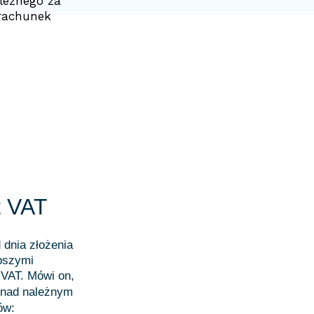
leżnego za
 rachunek
t VAT
 dnia złożenia
epszymi
 VAT. Mówi on,
 nad należnym
ów: