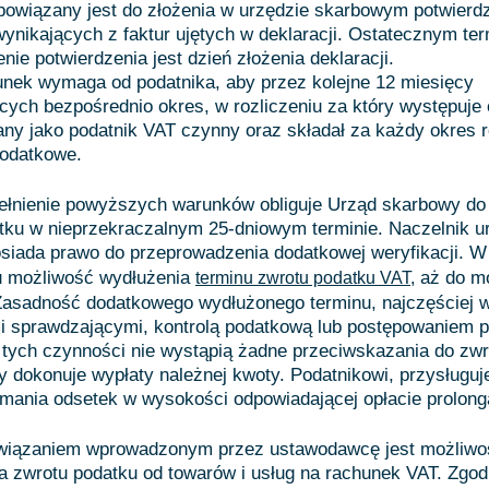
bowiązany jest do złożenia w urzędzie skarbowym potwierdz
wynikających z faktur ujętych w deklaracji. Ostatecznym te
enie potwierdzenia jest dzień złożenia deklaracji.
unek wymaga od podatnika, aby przez kolejne 12 miesięcy
cych bezpośrednio okres, w rozliczeniu za który występuje 
any jako podatnik VAT czynny oraz składał za każdy okres 
podatkowe.
ełnienie powyższych warunków obliguje Urząd skarbowy do
tku w nieprzekraczalnym 25-dniowym terminie. Naczelnik u
iada prawo do przeprowadzenia dodatkowej weryfikacji. W t
u możliwość wydłużenia
aż do mo
terminu zwrotu podatku VAT,
Zasadność dodatkowego wydłużonego terminu, najczęściej w
i sprawdzającymi, kontrolą podatkową lub postępowaniem 
 tych czynności nie wystąpią żadne przeciwskazania do zw
 dokonuje wypłaty należnej kwoty. Podatnikowi, przysługuj
ymania odsetek w wysokości odpowiadającej opłacie prolo
iązaniem wprowadzonym przez ustawodawcę jest możliwo
a zwrotu podatku od towarów i usług na rachunek VAT. Zgodn