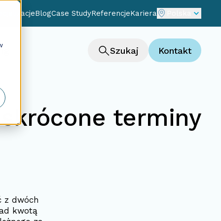
cjalizacje
Blog
Case Study
Referencje
Kariera
Polska
w
ng
Szukaj
Kontakt
 skrócone terminy
ć z dwóch
nad kwotą