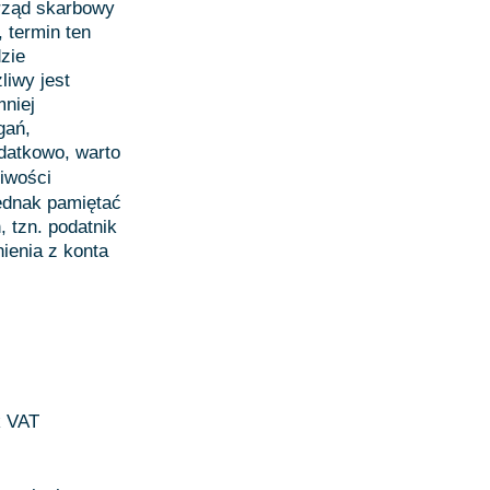
urząd skarbowy
 termin ten
dzie
liwy jest
mniej
gań,
datkowo, warto
liwości
ednak pamiętać
 tzn. podatnik
ienia z konta
k VAT