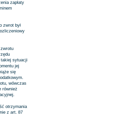
enia zapłaty
rminem
o zwrot był
rozliczeniowy
 zwrotu
rzędu
akiej sytuacji
mentu jej
iąże się
podatkowym.
rotu, wówczas
e również
ngacyjnej.
ść otrzymania
ie z art. 87