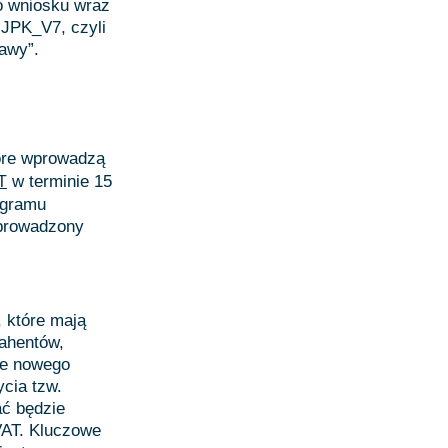
o wniosku wraz
JPK_V7, czyli
tawy”.
tóre wprowadzą
w terminie 15
T
ogramu
wprowadzony
 które mają
ahentów,
ie nowego
cia tzw.
ć będzie
VAT. Kluczowe