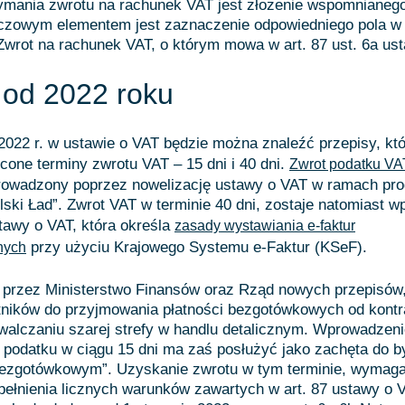
ymania zwrotu na rachunek VAT jest złożenie wspomnianeg
czowym elementem jest zaznaczenie odpowiedniego pola w 
Zwrot na rachunek VAT, o którym mowa w art. 87 ust. 6a us
od 2022 roku
2022 r. w ustawie o VAT będzie można znaleźć przepisy, k
one terminy zwrotu VAT – 15 dni i 40 dni.
Zwrot podatku VA
prowadzony poprzez nowelizację ustawy o VAT w ramach pr
ski Ład”. Zwrot VAT w terminie 40 dni, zostaje natomiast 
tawy o VAT, która określa
zasady wystawiania e-faktur
przy użyciu Krajowego Systemu e-Faktur (KSeF).
nych
 przez Ministerstwo Finansów oraz Rząd nowych przepisów,
tników do przyjmowania płatności bezgotówkowych od kontr
alczaniu szarej strefy w handlu detalicznym. Wprowadzen
 podatku w ciągu 15 dni ma zaś posłużyć jako zachęta do by
bezgotówkowym”. Uzyskanie zwrotu w tym terminie, wymaga
pełnienia licznych warunków zawartych w art. 87 ustawy o 