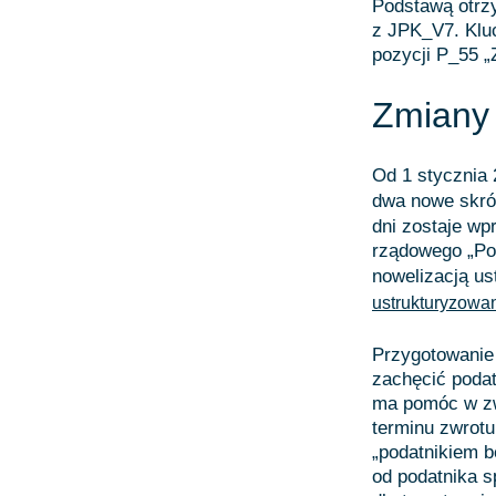
Podstawą otrz
z JPK_V7. Klu
pozycji P_55 „
Zmiany 
Od 1 stycznia 
dwa nowe skróc
dni zostaje w
rządowego „Pol
nowelizacją us
ustrukturyzowa
Przygotowanie
zachęcić poda
ma pomóc w zw
terminu zwrotu
„podatnikiem 
od podatnika s