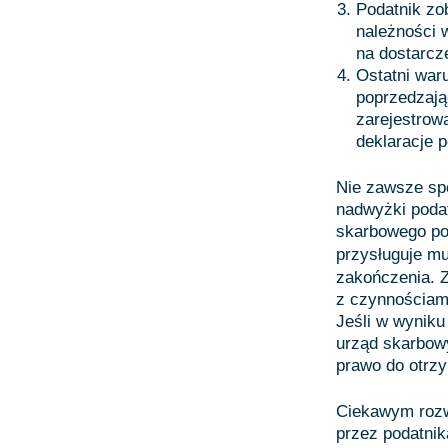
Podatnik zo
należności 
na dostarcz
Ostatni war
poprzedzają
zarejestrow
deklaracje 
Nie zawsze sp
nadwyżki poda
skarbowego pos
przysługuje m
zakończenia. 
z czynnościam
Jeśli w wyniku
urząd skarbowy
prawo do otrz
Ciekawym rozw
przez podatnik