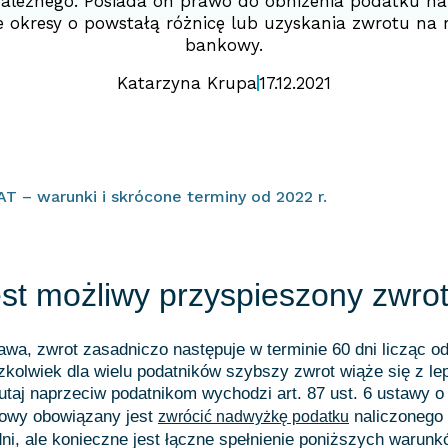
ależnego. Posiada on prawo do obniżenia podatku na
 okresy o powstałą różnicę lub uzyskania zwrotu na
bankowy.
Katarzyna Krupa
17.12.2021
T – warunki i skrócone terminy od 2022 r.
est możliwy przyspieszony zwro
awa, zwrot zasadniczo następuje w terminie 60 dni licząc od
czkolwiek dla wielu podatników szybszy zwrot wiąże się z l
utaj naprzeciw podatnikom wychodzi art. 87 ust. 6 ustawy o
bowy obowiązany jest
naliczonego
zwrócić nadwyżkę podatku
dni, ale konieczne jest łączne spełnienie poniższych warunk