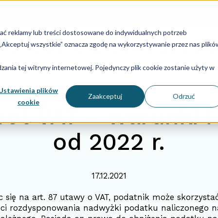
O nas
Zespół
Historia Aider Polska
Spe
lać reklamy lub treści dostosowane do indywidualnych potrzeb
u „Akceptuj wszystkie” oznacza zgodę na wykorzystywanie przez nas plikó
dry i płace
Sprawozdania
Technologia
Consulti
ania tej witryny internetowej. Pojedynczy plik cookie zostanie użyty w
Ustawienia plików
Zaakceptuj
Odrzuć
cookie
rot VAT – warunki i
od 2022 r.
17.12.2021
 się na art. 87
utawy o VAT
, podatnik może skorzysta
ci rozdysponowania nadwyżki podatku naliczonego 