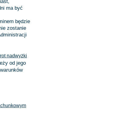
iast,
dni ma być
rminem będzie
nie zostanie
dministracji
rot nadwyżki
leży od jego
u warunków
rachunkowym