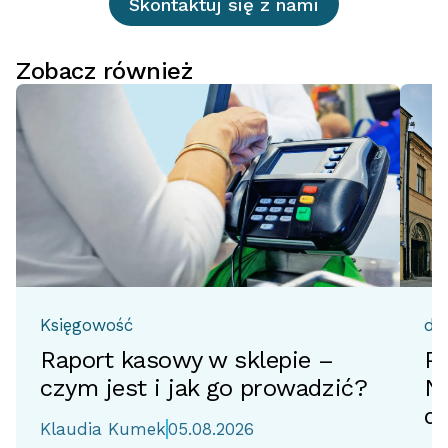
Skontaktuj się z nami
Zobacz również
Księgowość
do
Raport kasowy w sklepie –
Pr
czym jest i jak go prowadzić?
No
d
Klaudia Kumek
05.08.2026