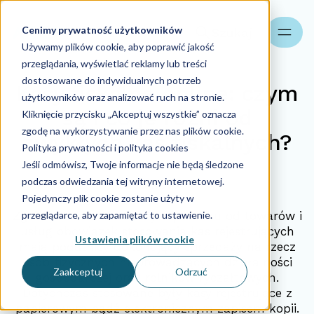
Cenimy prywatność użytkowników
Szukaj
Używamy plików cookie, aby poprawić jakość
przeglądania, wyświetlać reklamy lub treści
dostosowane do indywidualnych potrzeb
Kasy fiskalne online: czym
użytkowników oraz analizować ruch na stronie.
są i co je różni od
Kliknięcie przycisku „Akceptuj wszystkie” oznacza
zgodę na wykorzystywanie przez nas plików cookie.
zwykłych kas fiskalnych?
Polityka prywatności i polityka cookies
Jeśli odmówisz, Twoje informacje nie będą śledzone
podczas odwiedzania tej witryny internetowej.
29.09.2021
Pojedynczy plik cookie zostanie użyty w
przeglądarce, aby zapamiętać to ustawienie.
Zgodnie z art. 111 ustawy o podatku od towarów i
usług obowiązek stosowania kas rejestrujących
Ustawienia plików cookie
mają podatnicy dokonujący sprzedaży na rzecz
osób fizycznych nieprowadzących działalności
Zaakceptuj
Odrzuć
gospodarczej oraz rolników ryczałtowych.
Dotychczas stosowane były kasy rejestrujące z
papierowym bądź elektronicznym zapisem kopii.