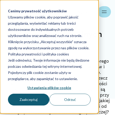
Cenimy prywatność użytkowników
Szukaj
Używamy plików cookie, aby poprawić jakość
przeglądania, wyświetlać reklamy lub treści
dostosowane do indywidualnych potrzeb
Rodzaje kas fiskalnych
użytkowników oraz analizować ruch na stronie.
Kliknięcie przycisku „Akceptuj wszystkie” oznacza
zgodę na wykorzystywanie przez nas plików cookie.
08.11.2023
Polityka prywatności i polityka cookies
Jeśli odmówisz, Twoje informacje nie będą śledzone
Kasa fiskalna to urządzenie, za pomocą którego
podczas odwiedzania tej witryny internetowej.
można ewidencjonować sprzedaż towarów i
usług oferowanych przez przedsiębiorcę.
Pojedynczy plik cookie zostanie użyty w
Podatnicy, którzy dokonują sprzedaży na rzecz
przeglądarce, aby zapamiętać to ustawienie.
osób fizycznych nieprowadzących działalności
Ustawienia plików cookie
gospodarczej oraz rolników ryczałtowych, są
obowiązani prowadzić ewidencję sprzedaży przy
Zaakceptuj
Odrzuć
zastosowaniu kas rejestrujących. Czy wiesz, jakiej
kasy fiskalnej możesz używać w zależności od
rodzaju prowadzonej działalności gospodarczej?