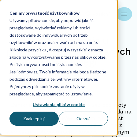
Cenimy prywatność użytkowników
Szukaj
Używamy plików cookie, aby poprawić jakość
przeglądania, wyświetlać reklamy lub treści
dostosowane do indywidualnych potrzeb
Inwentaryzacja u
użytkowników oraz analizować ruch na stronie.
podmiotów prowadzących
Kliknięcie przycisku „Akceptuj wszystkie” oznacza
zgodę na wykorzystywanie przez nas plików cookie.
pełne księgi
Polityka prywatności i polityka cookies
rachunkowości
Jeśli odmówisz, Twoje informacje nie będą śledzone
podczas odwiedzania tej witryny internetowej.
Pojedynczy plik cookie zostanie użyty w
26.11.2021
przeglądarce, aby zapamiętać to ustawienie.
Ustawienia plików cookie
Zamknięcie roku obrotowego przez podmioty
prowadzące pełne księgi rachunkowe nakłada na
nie szereg obowiązków. Jednym z nich jest
Zaakceptuj
Odrzuć
przeprowadzenie inwentaryzacji zgodnie z
wymogami ustawy o rachunkowości oraz innymi