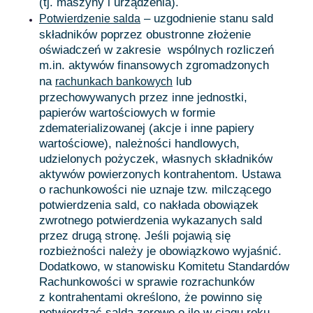
(tj. maszyny i urządzenia).
– uzgodnienie stanu sald
Potwierdzenie salda
składników poprzez obustronne złożenie
oświadczeń w zakresie wspólnych rozliczeń
m.in. aktywów finansowych zgromadzonych
na
lub
rachunkach bankowych
przechowywanych przez inne jednostki,
papierów wartościowych w formie
zdematerializowanej (akcje i inne papiery
wartościowe), należności handlowych,
udzielonych pożyczek, własnych składników
aktywów powierzonych kontrahentom. Ustawa
o rachunkowości nie uznaje tzw. milczącego
potwierdzenia sald, co nakłada obowiązek
zwrotnego potwierdzenia wykazanych sald
przez drugą stronę. Jeśli pojawią się
rozbieżności należy je obowiązkowo wyjaśnić.
Dodatkowo, w stanowisku Komitetu Standardów
Rachunkowości w sprawie rozrachunków
z kontrahentami określono, że powinno się
potwierdzać salda zerowe o ile w ciągu roku