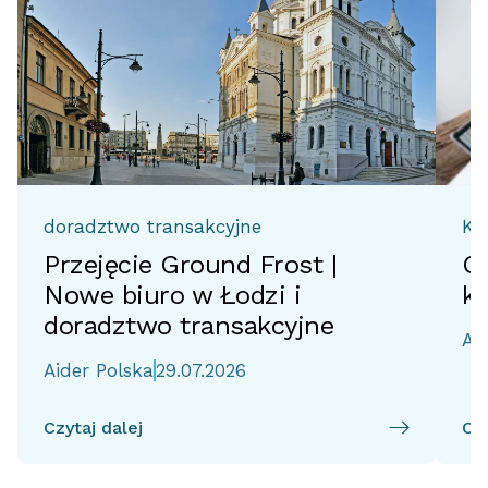
doradztwo transakcyjne
Ks
Przejęcie Ground Frost |
O
Nowe biuro w Łodzi i
ks
doradztwo transakcyjne
Ai
Aider Polska
29.07.2026
Czytaj dalej
Czy