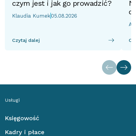
czym jest i jak go prowadzić?
No
d
Klaudia Kumek
05.08.2026
Ai
Czytaj dalej
Czy
Usługi
Księgowość
Kadry i płace