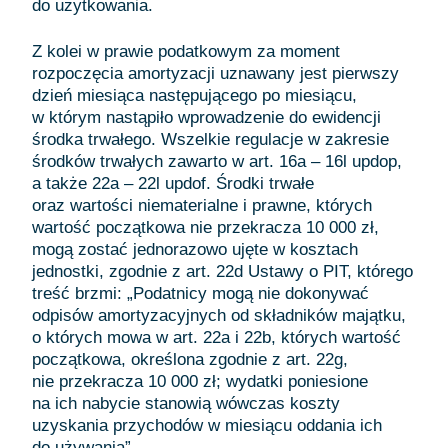
do użytkowania.
Z kolei w prawie podatkowym za moment
rozpoczęcia amortyzacji uznawany jest pierwszy
dzień miesiąca następującego po miesiącu,
w którym nastąpiło wprowadzenie do ewidencji
środka trwałego. Wszelkie regulacje w zakresie
środków trwałych zawarto w art. 16a – 16l updop,
a także 22a – 22l updof. Środki trwałe
oraz wartości niematerialne i prawne, których
wartość początkowa nie przekracza 10 000 zł,
mogą zostać jednorazowo ujęte w kosztach
jednostki, zgodnie z art. 22d Ustawy o PIT, którego
treść brzmi: „Podatnicy mogą nie dokonywać
odpisów amortyzacyjnych od składników majątku,
o których mowa w art. 22a i 22b, których wartość
początkowa, określona zgodnie z art. 22g,
nie przekracza 10 000 zł; wydatki poniesione
na ich nabycie stanowią wówczas koszty
uzyskania przychodów w miesiącu oddania ich
do używania”.