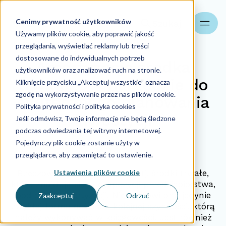
Cenimy prywatność użytkowników
Szukaj
Używamy plików cookie, aby poprawić jakość
przeglądania, wyświetlać reklamy lub treści
dostosowane do indywidualnych potrzeb
Amortyzacja środka
użytkowników oraz analizować ruch na stronie.
trwałego – narzędzie do
Kliknięcie przycisku „Akceptuj wszystkie” oznacza
zgodę na wykorzystywanie przez nas plików cookie.
skutecznego planowania
Polityka prywatności i polityka cookies
inwestycji
Jeśli odmówisz, Twoje informacje nie będą śledzone
podczas odwiedzania tej witryny internetowej.
Pojedynczy plik cookie zostanie użyty w
04.11.2024
przeglądarce, aby zapamiętać to ustawienie.
Ustawienia plików cookie
Rzeczowe składniki majątku, tj. środki trwałe,
które znajdują się w dyspozycji przedsiębiorstwa,
podlegają amortyzacji. Nie stanowi ona jedynie
Zaakceptuj
Odrzuć
zwykłej formalności ani kolejnej czynności, którą
należy wykonywać w księgowości. Jest również