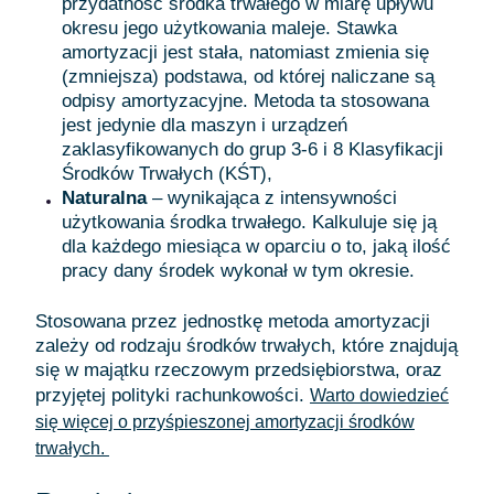
przydatność środka trwałego w miarę upływu
okresu jego użytkowania maleje. Stawka
amortyzacji jest stała, natomiast zmienia się
(zmniejsza) podstawa, od której naliczane są
odpisy amortyzacyjne. Metoda ta stosowana
jest jedynie dla maszyn i urządzeń
zaklasyfikowanych do grup 3-6 i 8 Klasyfikacji
Środków Trwałych (KŚT),
Naturalna
– wynikająca z intensywności
użytkowania środka trwałego. Kalkuluje się ją
dla każdego miesiąca w oparciu o to, jaką ilość
pracy dany środek wykonał w tym okresie.
Stosowana przez jednostkę metoda amortyzacji
zależy od rodzaju środków trwałych, które znajdują
się w majątku rzeczowym przedsiębiorstwa, oraz
przyjętej polityki rachunkowości.
Warto dowiedzieć
się więcej o przyśpieszonej amortyzacji środków
trwałych.