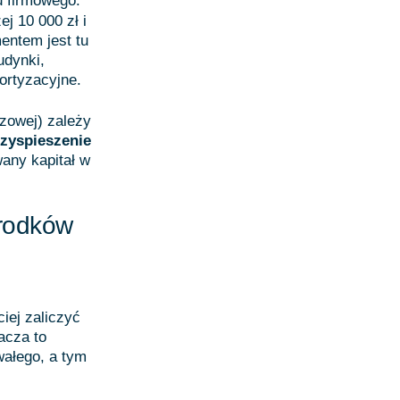
u firmowego.
j 10 000 zł i
entem jest tu
udynki,
ortyzacyjne.
azowej) zależy
zyspieszenie
any kapitał w
środków
iej zaliczyć
acza to
wałego, a tym