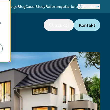
cjalizacje
Blog
Case Study
Referencje
Kariera
Polska
w
ng
Szukaj
Kontakt