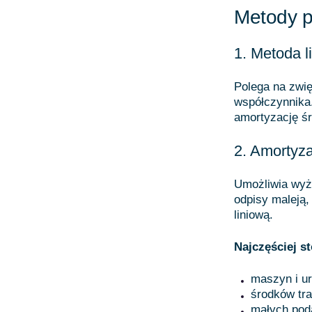
Metody p
1. Metoda l
Polega na zwi
współczynnika.
amortyzację śr
2. Amortyz
Umożliwia wyż
odpisy maleją,
liniową.
Najczęściej s
maszyn i ur
środków tra
małych pod