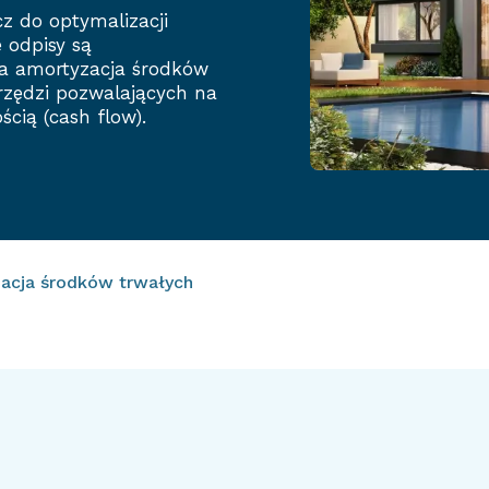
 do optymalizacji
 odpisy są
na amortyzacja środków
rzędzi pozwalających na
cią (cash flow).
acja środków trwałych