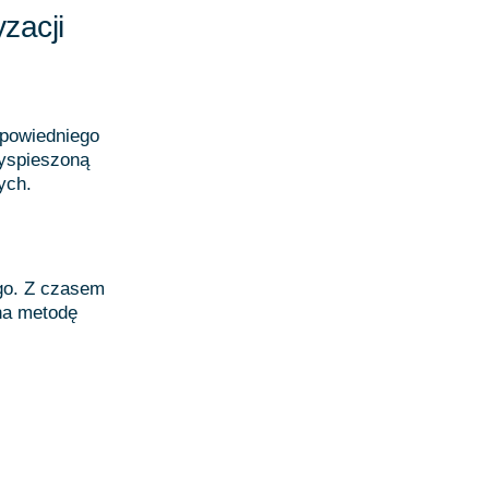
zacji
dpowiedniego
zyspieszoną
ych.
go. Z czasem
 na metodę