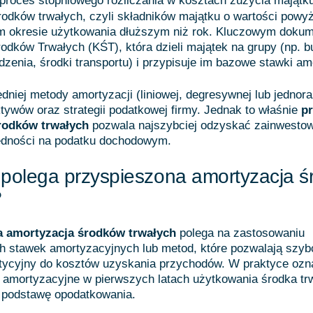
 proces stopniowego rozliczania w kosztach zużycia majątk
odków trwałych, czyli składników majątku o wartości powyże
 okresie użytkowania dłuższym niż rok. Kluczowym dokum
rodków Trwałych (KŚT), która dzieli majątek na grupy (np. b
zenia, środki transportu) i przypisuje im bazowe stawki am
niej metody amortyzacji (liniowej, degresywnej lub jednor
ktywów oraz strategii podatkowej firmy. Jednak to właśnie
pr
rodków trwałych
pozwala najszybciej odzyskać zainwestow
ędności na podatku dochodowym.
polega przyspieszona amortyzacja 
?
a amortyzacja środków trwałych
polega na zastosowaniu
 stawek amortyzacyjnych lub metod, które pozwalają szybc
tycyjny do kosztów uzyskania przychodów. W praktyce ozn
 amortyzacyjne w pierwszych latach użytkowania środka tr
podstawę opodatkowania.