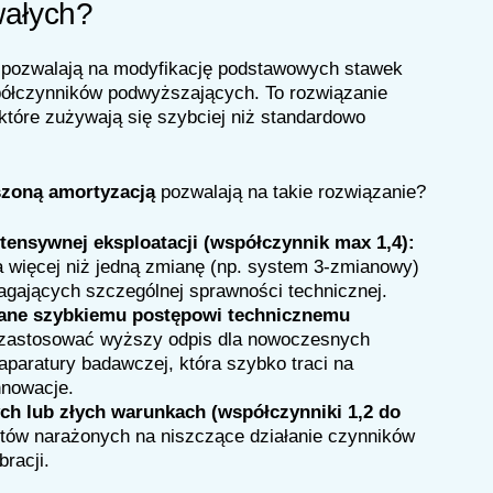
wałych?
T) pozwalają na modyfikację podstawowych stawek
ółczynników podwyższających. To rozwiązanie
które zużywają się szybciej niż standardowo
eszoną amortyzacją
pozwalają na takie rozwiązanie?
tensywnej eksploatacji (współczynnik max 1,4):
 więcej niż jedną zmianę (np. system 3-zmianowy)
gających szczególnej sprawności technicznej.
dane szybkiemu postępowi technicznemu
astosować wyższy odpis dla nowoczesnych
paratury badawczej, która szybko traci na
nnowacje.
h lub złych warunkach (współczynniki 1,2 do
tów narażonych na niszczące działanie czynników
racji.