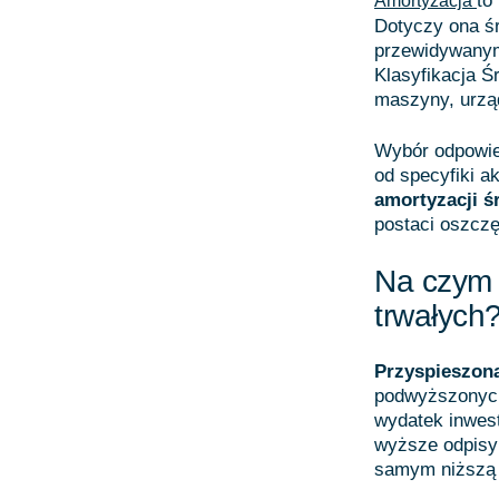
to
Amortyzacja
Dotyczy ona śr
przewidywanym
Klasyfikacja Ś
maszyny, urząd
Wybór odpowied
od specyfiki a
amortyzacji ś
postaci oszcz
Na czym 
trwałych
Przyspieszon
podwyższonych
wydatek inwes
wyższe odpisy
samym niższą 