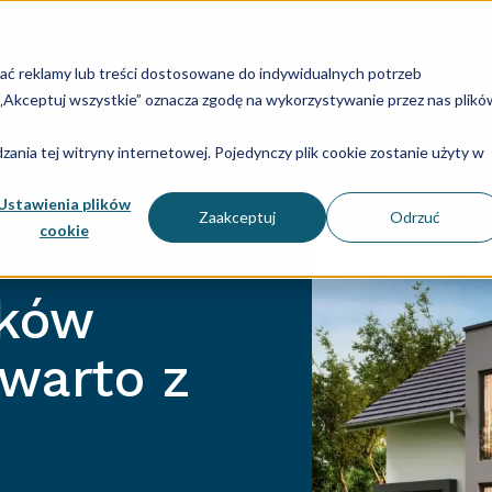
O nas
Zespół
Historia Aider Polska
Spe
lać reklamy lub treści dostosowane do indywidualnych potrzeb
u „Akceptuj wszystkie” oznacza zgodę na wykorzystywanie przez nas plikó
dry i płace
Sprawozdania
Technologia
Consulti
ania tej witryny internetowej. Pojedynczy plik cookie zostanie użyty w
Ustawienia plików
Zaakceptuj
Odrzuć
cookie
dków
 warto z