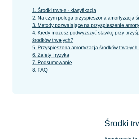
1. Środki trwałe - klasyfikacja
2. Na czym polega przyspieszona amortyzacja ś
3. Metody pozwalające na przyspieszenie amorty
4. Kiedy możesz podwyższyć stawkę przy przyśp
środków trwałych?
5. Przyspieszona amortyzacja środków trwałych 
6. Zalety i ryzyka
7. Podsumowanie
8. FAQ
Środki tr