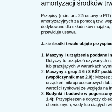
amortyzacji środków tr
Przepisy (m.in. art. 22i ustawy o PI
amortyzacyjnych za pomocą tzw. wsp
dedykowane dla składników majątku, 
przewiduje ustawa.
Jakie
środki trwałe objęte przyspi
Maszyny i urządzenia poddane in
Dotyczy to urządzeń używanych na
lub pracujących w warunkach wyma
Maszyny z grup 4-6 i 8 KŚT pod
(współczynnik max 2,0):
Możesz z
urządzeń mikroprocesorowych lub a
wartości rynkowej ze względu na i
Budynki i budowle w pogorszonyc
1,4):
Przyspieszenie dotyczy obiek
chemicznych, wody lub ciągłych wib