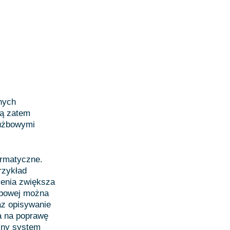
nych
ją zatem
łużbowymi
ormatyczne.
rzykład
ienia zwiększa
użbowej można
az opisywanie
a na poprawę
czny system