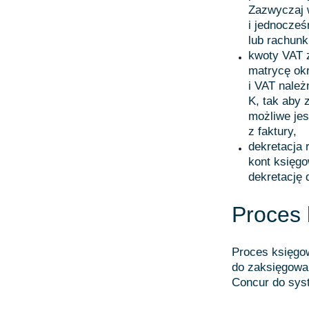
Zazwyczaj 
i jednocze
lub rachunk
kwoty VAT 
matrycę okr
i VAT nale
K, tak aby
możliwe jes
z faktury,
dekretacja
kont księg
dekretację
Proces 
Proces księgo
do zaksięgowa
Concur do syst