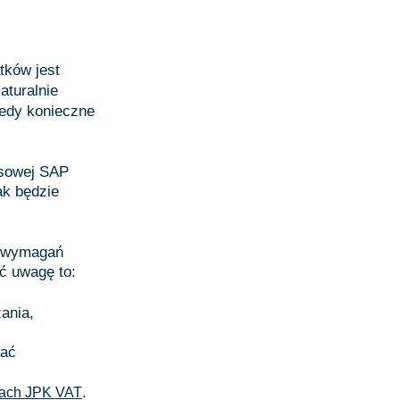
tków jest
turalnie
iedy konieczne
nsowej SAP
ak będzie
h wymagań
ć uwagę to:
ania,
wać
.
kach JPK VAT