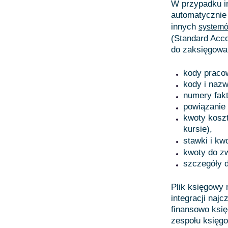
W przypadku in
automatycznie
innych
systemó
(Standard Acco
do zaksięgowa
kody praco
kody i naz
numery fakt
powiązanie
kwoty kosz
kursie),
stawki i kw
kwoty do zw
szczegóły d
Plik księgowy
integracji naj
finansowo ksi
zespołu księg