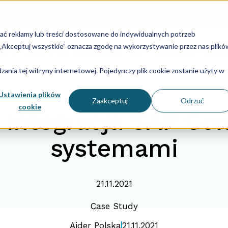
O nas
Zespół
Historia Aider Polska
Specjalizac
lać reklamy lub treści dostosowane do indywidualnych potrzeb
u „Akceptuj wszystkie” oznacza zgodę na wykorzystywanie przez nas plikó
dry i płace
Sprawozdania
Technologia
Consulti
ania tej witryny internetowej. Pojedynczy plik cookie zostanie użyty w
Ustawienia plików
Zaakceptuj
Odrzuć
cookie
 Integracja SAP Con
systemami
21.11.2021
Case Study
Aider Polska
21.11.2021