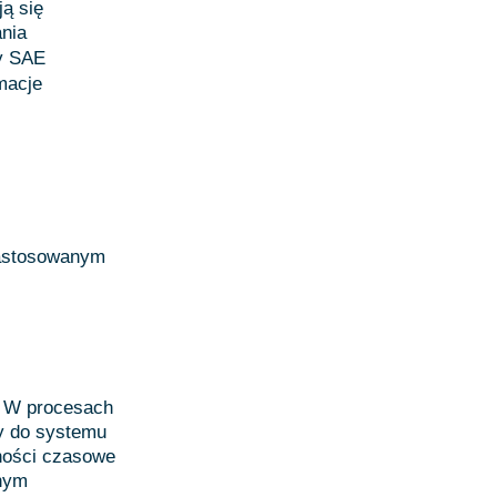
ą się
nia
y SAE
macje
zastosowanym
. W procesach
ny do systemu
ności czasowe
znym