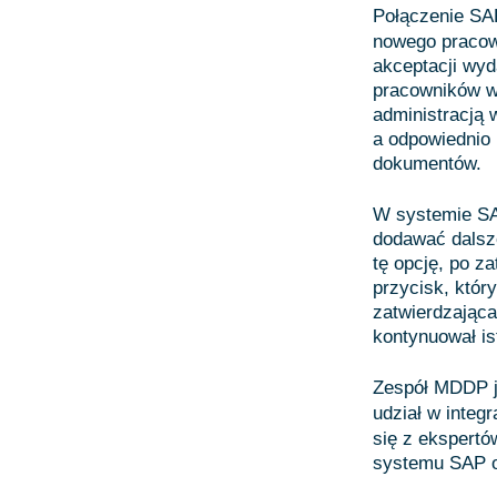
Połączenie SA
nowego pracown
akceptacji wyd
pracowników wy
administracją
a odpowiednio
dokumentów.
W systemie SA
dodawać dalsze
tę opcję, po z
przycisk, któr
zatwierdzająca
kontynuował is
Zespół MDDP ja
udział w integr
się z ekspertó
systemu SAP o