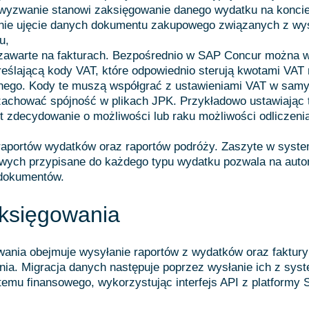
wyzwanie stanowi zaksięgowanie danego wydatku na konci
śnie ujęcie danych dokumentu zakupowego związanych z wy
u,
zawarte na fakturach. Bezpośrednio w SAP Concur można w
eślającą kody VAT, które odpowiednio sterują kwotami VAT
żnego. Kody te muszą współgrać z ustawieniami VAT w sam
 zachować spójność w plikach JPK. Przykładowo ustawiając
t zdecydowanie o możliwości lub raku możliwości odliczeni
 raportów wydatków oraz raportów podróży. Zaszyte w syst
owych przypisane do każdego typu wydatku pozwala na aut
 dokumentów.
księgowania
wania obejmuje wysyłanie raportów z wydatków oraz faktur
nia. Migracja danych następuje poprzez wysłanie ich z sy
emu finansowego, wykorzystując interfejs API z platformy