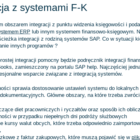
cja z systemami F-K
 obszarem integracji z punktu widzenia księgowości i poda
lub innym systemem finansowo-księgowym. Na
ystemem ERP
 ścieżka integracji z rodziną systemów SAP. Co w sytuacji k
anie innych programów ?
ostej integracji pomocny będzie podręcznik integracji fina
ooks, zamieszczony na portalu SAP help. Najczęściej jedn
esjonalne wsparcie związane z integracją systemów.
dności sprawia dostosowanie ustawień systemu do lokalnyc
dokumentacyjnych. Główne obszary, na które trzeba zwróci
czące diet pracowniczych i ryczałtów oraz sposób ich oblicz
ności w przypadku niepełnych dni podróży służbowych
e kursy walut obcych, które trzeba odpowiednio zaimporto
,
ązkowe z faktur zakupowych, które muszą pojawić się w
pli