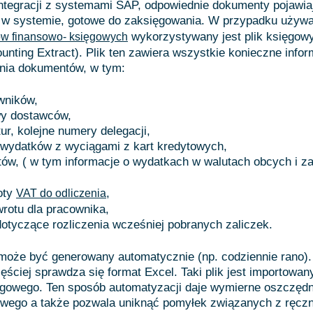
tegracji z systemami SAP, odpowiednie dokumenty pojawiaj
 w systemie, gotowe do zaksięgowania. W przypadku używa
wykorzystywany jest plik księgow
w finansowo- księgowych
unting Extract). Plik ten zawiera wszystkie konieczne infor
nia dokumentów, w tym:
wników,
wy dostawców,
ur, kolejne numery delegacji,
 wydatków z wyciągami z kart kredytowych,
tów, ( w tym informacje o wydatkach w walutach obcych i 
oty
,
VAT do odliczenia
rotu dla pracownika,
otyczące rozliczenia wcześniej pobranych zaliczek.
 może być generowany automatycznie (np. codziennie rano)
częściej sprawdza się format Excel. Taki plik jest importowa
ęgowego. Ten sposób automatyzacji daje wymierne oszczęd
owego a także pozwala uniknąć pomyłek związanych z ręc