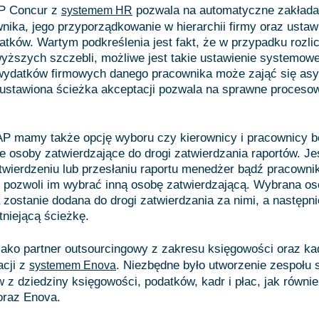
P Concur z
pozwala na automatyczne zakładan
systemem HR
ika, jego przyporządkowanie w hierarchii firmy oraz ustaw
atków. Wartym podkreślenia jest fakt, że w przypadku rozli
ższych szczebli, możliwe jest takie ustawienie systemowe
 wydatków firmowych danego pracownika może zająć się asy
 ustawiona ścieżka akceptacji pozwala na sprawne proceso
P mamy także opcję wyboru czy kierownicy i pracownicy b
 osoby zatwierdzające do drogi zatwierdzania raportów. Je
atwierdzeniu lub przesłaniu raportu menedżer bądź pracown
y pozwoli im wybrać inną osobę zatwierdzającą. Wybrana o
 zostanie dodana do drogi zatwierdzania za nimi, a następni
tniejącą ścieżkę.
ko partner outsourcingowy z zakresu księgowości oraz kadr
acji z
. Niezbędne było utworzenie zespołu 
systemem Enova
w z dziedziny księgowości, podatków, kadr i płac, jak równi
raz Enova.