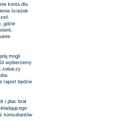
ie konta dla
ienie ścieżek
czeń
, gdzie
stent,
wanie
ędą mogli
śli wybierzemy
ik zobaczy
soba
e raport będzie
 i płac brał
składającego
eż konsultantów