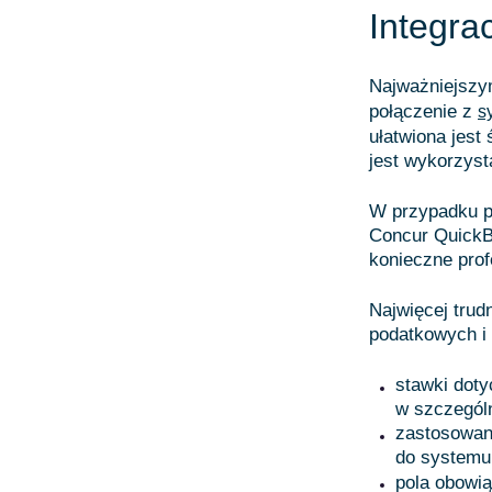
Integra
Najważniejszym
połączenie z
s
ułatwiona jest
jest wykorzyst
W przypadku pr
Concur QuickB
konieczne prof
Najwięcej tru
podatkowych i 
stawki doty
w szczegól
zastosowan
do systemu
pola obowi