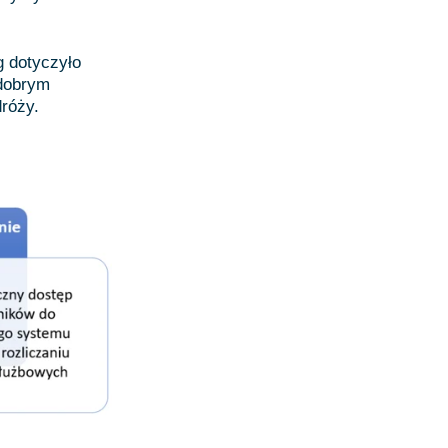
 dotyczyło
 dobrym
róży.