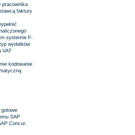
e pracownika
stawcą faktury
ypełnić
 naliczonego
ym systemie F-
 typ wydatków
a VAT
emie kodowanie
omatyczną
y gotowe
stemu SAP
 SAP Concur.