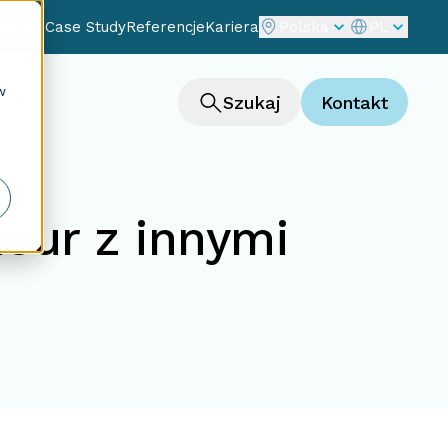
je
Blog
Case Study
Referencje
Kariera
Polska
PL
w
ng
Szukaj
Kontakt
cur z innymi