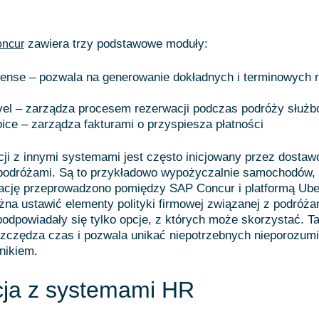
zawiera trzy podstawowe moduły:
ncur
ense – pozwala na generowanie dokładnych i terminowych 
vel – zarządza procesem rezerwacji podczas podróży służ
ice – zarządza fakturami o przyspiesza płatności
cji z innymi systemami jest często inicjowany przez dosta
odróżami. Są to przykładowo wypożyczalnie samochodów, sie
ację przeprowadzono pomiędzy SAP Concur i platformą Uber
żna ustawić elementy polityki firmowej związanej z podróża
odpowiadały się tylko opcje, z których może skorzystać. Ta
szczędza czas i pozwala unikać niepotrzebnych nieporozum
nikiem.
cja z systemami HR