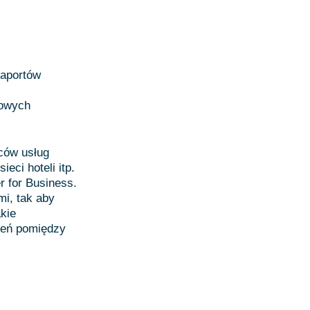
raportów
bowych
wców usług
ci hoteli itp.
 for Business.
mi, tak aby
kie
ień pomiędzy