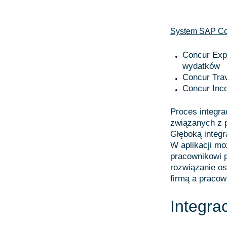
System SAP Co
Concur Exp
wydatków
Concur Tra
Concur Inco
Proces integra
związanych z p
Głęboką integr
W aplikacji mo
pracownikowi p
rozwiązanie o
firmą a pracow
Integra