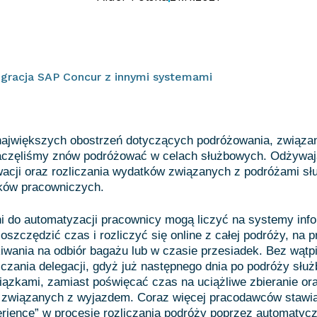
egracja SAP Concur z innymi systemami
 największych obostrzeń dotyczących podróżowania, związa
aczęliśmy znów podróżować w celach służbowych. Odżywa
wacji oraz rozliczania wydatków związanych z podróżami s
tków pracowniczych.
i do automatyzacji pracownicy mogą liczyć na systemy inf
oszczędzić czas i rozliczyć się online z całej podróży, na p
wania na odbiór bagażu lub w czasie przesiadek. Bez wątp
liczania delegacji, gdyż już następnego dnia po podróży sł
iązkami, zamiast poświęcać czas na uciążliwe zbieranie or
ur związanych z wyjazdem. Coraz więcej pracodawców stawi
erience” w procesie rozliczania podróży poprzez automaty