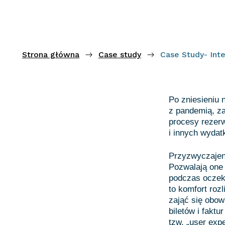
Strona główna
Case study
Case Study- Int
Po zniesieniu
z pandemią, z
procesy rezer
i innych wyda
Przyzwyczajen
Pozwalają one 
podczas oczeki
to komfort roz
zająć się obow
biletów i fakt
tzw. „user exp