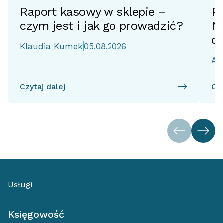
Raport kasowy w sklepie –
Pr
czym jest i jak go prowadzić?
No
d
Klaudia Kumek
05.08.2026
Ai
Czytaj dalej
Czy
Usługi
Księgowość