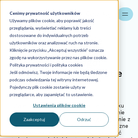
Cenimy prywatność użytkowników
Szukaj
Używamy plików cookie, aby poprawić jakość
przeglądania, wyświetlać reklamy lub treści
dostosowane do indywidualnych potrzeb
Zatwierdzenie
użytkowników oraz analizować ruch na stronie.
sprawozdania
Kliknięcie przycisku „Akceptuj wszystkie” oznacza
zgodę na wykorzystywanie przez nas plików cookie.
finansowego:
Polityka prywatności i polityka cookies
najważniejsze kwestie
Jeśli odmówisz, Twoje informacje nie będą śledzone
podczas odwiedzania tej witryny internetowej.
Pojedynczy plik cookie zostanie użyty w
29.05.2024
przeglądarce, aby zapamiętać to ustawienie.
Ustawienia plików cookie
Zwieńczeniem prac nad zamknięciem roku
obrotowego jest niewątpliwie zatwierdzenie
rocznego sprawozdania finansowego. Zgodnie z
Zaakceptuj
Odrzuć
art. 53 Ustawy o Rachunkowości (UoR) roczne
sprawozdanie finansowe powinno zostać