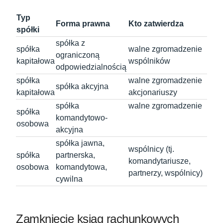
Typ
Forma prawna
Kto zatwierdza
spółki
spółka z
spółka
walne zgromadzenie
ograniczoną
kapitałowa
wspólników
odpowiedzialnością
spółka
walne zgromadzenie
spółka akcyjna
kapitałowa
akcjonariuszy
spółka
walne zgromadzenie
spółka
komandytowo-
osobowa
akcyjna
spółka jawna,
wspólnicy (tj.
spółka
partnerska,
komandytariusze,
osobowa
komandytowa,
partnerzy, wspólnicy)
cywilna
Zamknięcie ksiąg rachunkowych