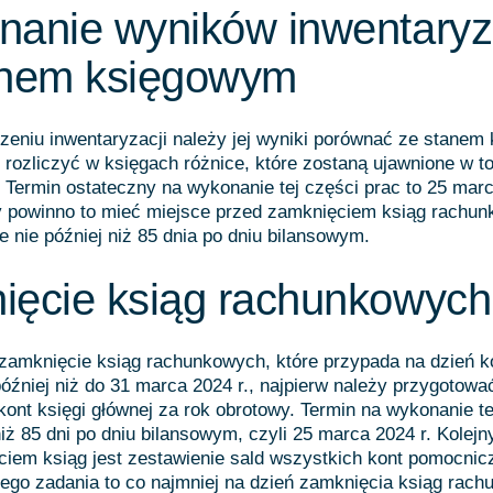
nanie wyników inwentaryz
anem księgowym
zeniu inwentaryzacji należy jej wyniki porównać ze stane
i rozliczyć w księgach różnice, które zostaną ujawnione w t
. Termin ostateczny na wykonanie tej części prac to 25 marc
 powinno to mieć miejsce przed zamknięciem ksiąg rachu
e nie później niż 85 dnia po dniu bilansowym.
ięcie ksiąg rachunkowych
 zamknięcie ksiąg rachunkowych, które przypada na dzień 
później niż do 31 marca 2024 r., najpierw należy przygotowa
 kont księgi głównej za rok obrotowy. Termin na wykonanie t
 niż 85 dni po dniu bilansowym, czyli 25 marca 2024 r. Kolej
iem ksiąg jest zestawienie sald wszystkich kont pomocnic
ego zadania to co najmniej na dzień zamknięcia ksiąg rac