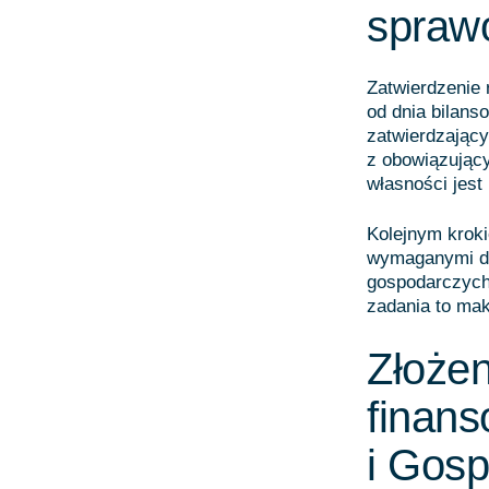
spraw
Zatwierdzenie 
od dnia bilans
zatwierdzający
z obowiązując
własności jest
Kolejnym kroki
wymaganymi do
gospodarczych
zadania to mak
Złoże
finan
i Gos