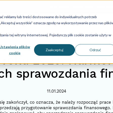
O nas
Zespół
Historia Aider Polska
Spe
lać reklamy lub treści dostosowane do indywidualnych potrzeb
u „Akceptuj wszystkie” oznacza zgodę na wykorzystywanie przez nas plikó
dry i płace
Sprawozdania
Technologia
Consulti
ania tej witryny internetowej. Pojedynczy plik cookie zostanie użyty w
Ustawienia plików
Zaakceptuj
Odrzuć
cookie
 roku 2023. Harmo
ch sprawozdania f
11.01.2024
się zakończył, co oznacza, że należy rozpocząć prace 
przedzają przygotowanie sprawozdania finansowego. 