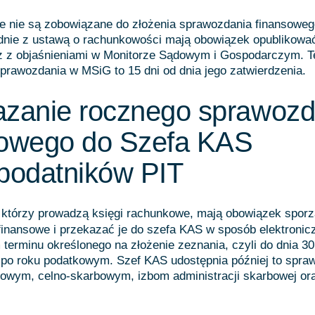
re nie są zobowiązane do złożenia sprawozdania finansoweg
nie z ustawą o rachunkowości mają obowiązek opublikowa
z z objaśnieniami w Monitorze Sądowym i Gospodarczym. T
sprawozdania w MSiG to 15 dni od dnia jego zatwierdzenia.
azanie rocznego sprawozd
sowego do Szefa KAS
podatników PIT
 którzy prowadzą księgi rachunkowe, mają obowiązek sporz
inansowe i przekazać je do szefa KAS w sposób elektronic
terminu określonego na złożenie zeznania, czyli do dnia 30
 po roku podatkowym. Szef KAS udostępnia później to spra
owym, celno-skarbowym, izbom administracji skarbowej ora