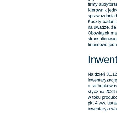
firmy audytors
Kierownik jedn
sprawozdania f
Koszty badani
na uwadze, że 
Obowiązek mają
skonsolidowan
finansowe jedn
Inwen
Na dzień 31.12
inwentaryzację
o rachunkowośc
stycznia 2024 
w toku produkcj
pkt 4 ww. usta
inwentaryzowa