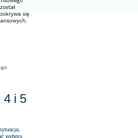
nansowego
 został
pokrywa się
lansowych.
ego
 4 i 5
sytuacja,
nać wyboru