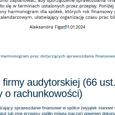
nio zaplanować, aby sporządzenie sprawozdania fi
ło się w terminach ustalonych przez przepisy. Poniżej
ony harmonogram dla spółek, których rok finansowy 
kalendarzowym, ułatwiający organizację czasu prac bi
Aleksandra Figat
11.01.2024
. Harmonogram prac dotyczących sprawozdania finansow
firmy audytorskiej (66 ust.
y o rachunkowości)
zający sprawozdanie finansowe w spółce (wyjątek stanowi 
tut lub inne przepisy spółki mówią inaczej) powinien doko