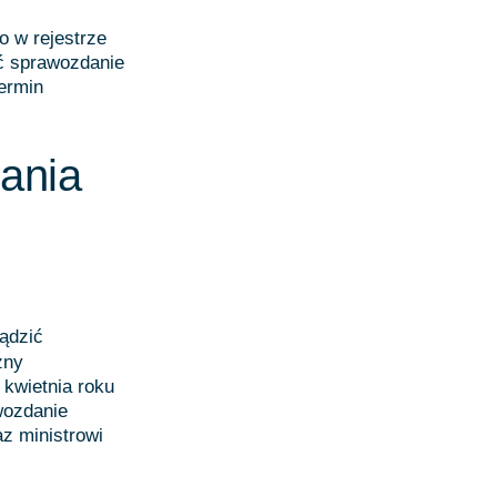
o w rejestrze
ć sprawozdanie
ermin
ania
ądzić
zny
 kwietnia roku
wozdanie
z ministrowi