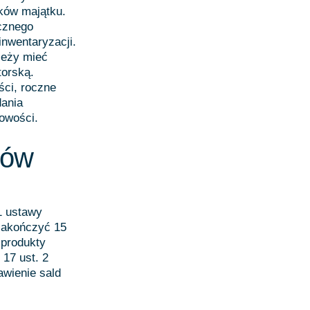
ików majątku.
cznego
inwentaryzacji.
leży mieć
torską.
ści, roczne
dania
kowości.
wów
ć
1 ustawy
zakończyć 15
 produkty
 17 ust. 2
awienie sald