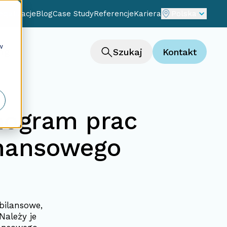
cjalizacje
Blog
Case Study
Referencje
Kariera
Polska
w
ng
Szukaj
Kontakt
nogram prac
inansowego
bilansowe,
Należy je