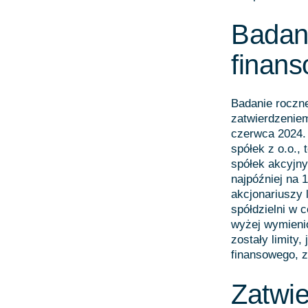
Badan
finan
Badanie roczn
zatwierdzeniem
czerwca 2024.
spółek z o.o.,
spółek akcyjny
najpóźniej na
akcjonariuszy
spółdzielni w 
wyżej wymieni
zostały limity
finansowego, z
Zatwie