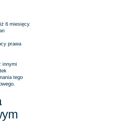
iż 6 miesięcy
an
ocy prawa
z innymi
tek
nania tego
sowego.
a
wym