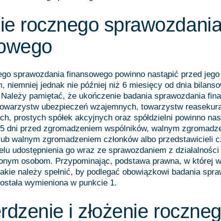
ie rocznego sprawozdani
sowego
ego sprawozdania finansowego powinno nastąpić przed jego
, niemniej jednak nie później niż 6 miesięcy od dnia bilanso
 Należy pamiętać, że ukończenie badania sprawozdania fi
 towarzystw ubezpieczeń wzajemnych, towarzystw reasekura
ch, prostych spółek akcyjnych oraz spółdzielni powinno nas
 15 dni przed zgromadzeniem wspólników, walnym zgromadz
 lub walnym zgromadzeniem członków albo przedstawicieli 
celu udostępnienia go wraz ze sprawozdaniem z działalności 
onym osobom. Przypominając, podstawa prawna, w której 
, jakie należy spełnić, by podlegać obowiązkowi badania spr
ostała wymieniona w punkcie 1.
rdzenie i złożenie roczne