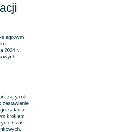
acji
m księgowym
oku
a 2024 r.
nkowych
kończący rok
ć zestawienie
ego zadania
nym krokiem
zych. Czas
hunkowych,