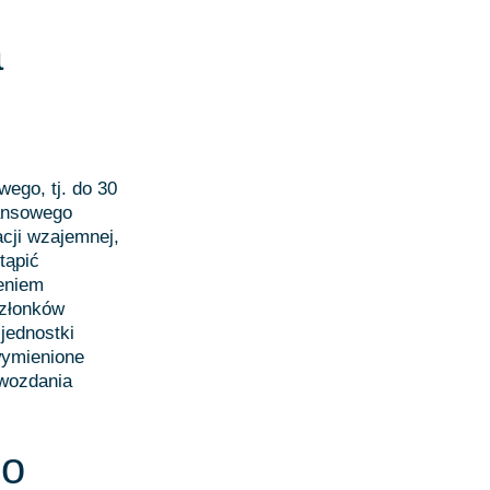
a
wego, tj. do 30
nansowego
cji wzajemnej,
tąpić
eniem
członków
jednostki
wymienione
awozdania
go