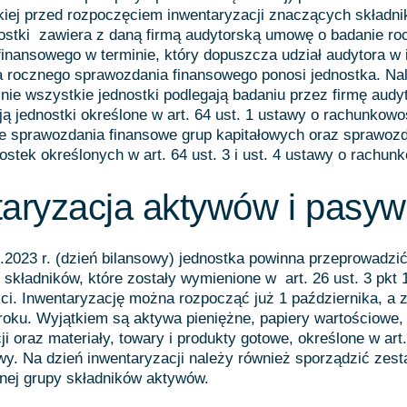
kiej przed rozpoczęciem inwentaryzacji znaczących składn
ostki zawiera z daną firmą audytorską umowę o badanie ro
inansowego w terminie, który dopuszcza udział audytora w 
a rocznego sprawozdania finansowego ponosi jednostka. Na
nie wszystkie jednostki podlegają badaniu przez firmę audy
 jednostki określone w art. 64 ust. 1 ustawy o rachunkowo
e sprawozdania finansowe grup kapitałowych oraz sprawoz
ostek określonych w art. 64 ust. 3 i ust. 4 ustawy o rachun
taryzacja aktywów i pasy
.2023 r. (dzień bilansowy) jednostka powinna przeprowadzi
 składników, które zostały wymienione w art. 26 ust. 3 pkt 
i. Inwentaryzację można rozpocząć już 1 października, a 
roku. Wyjątkiem są aktywa pieniężne, papiery wartościowe,
i oraz materiały, towary i produkty gotowe, określone w art.
wy. Na dzień inwentaryzacji należy również sporządzić zest
nej grupy składników aktywów.