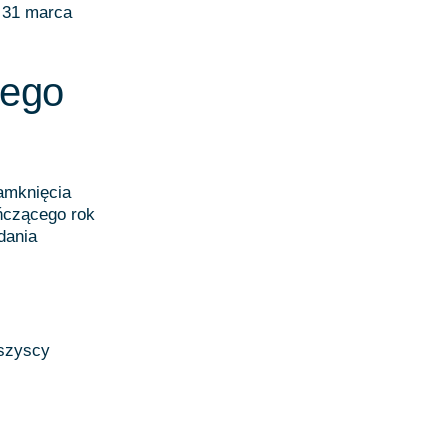
o 31 marca
nego
zamknięcia
ończącego rok
dania
wszyscy