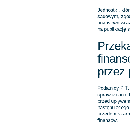
Jednostki, któ
sądowym, zgod
finansowe wra
na publikację 
Przek
finan
przez 
Podatnicy
,
PIT
sprawozdanie f
przed upływem 
następującego
urzędom skarb
finansów.