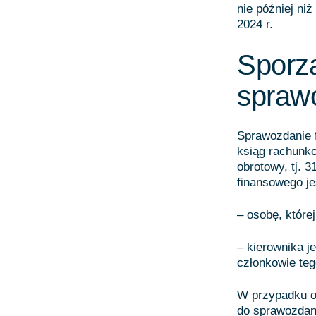
nie później ni
2024 r.
Sporzą
spraw
Sprawozdanie f
ksiąg rachunko
obrotowy, tj. 
finansowego je
– osobę, które
– kierownika j
członkowie teg
W przypadku o
do sprawozdan