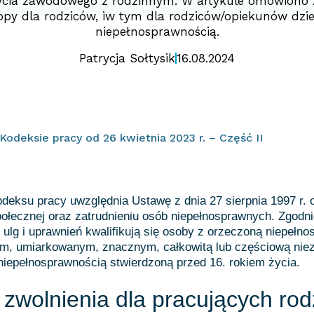
ycia zawodowego z rodzinnym. W artykule omówiono z
opy dla rodziców, iw tym dla rodziców/opiekunów dzie
niepełnosprawnością.
Patrycja Sołtysik
16.08.2024
odeksie pracy od 26 kwietnia 2023 r. – Część II
deksu pracy uwzględnia Ustawę z dnia 27 sierpnia 1997 r. o 
ołecznej oraz zatrudnieniu osób niepełnosprawnych. Zgodnie
 ulg i uprawnień kwalifikują się osoby z orzeczoną niepełn
kim, umiarkowanym, znacznym, całkowitą lub częściową nie
niepełnosprawnością stwierdzoną przed 16. rokiem życia.
i zwolnienia dla pracujących rod