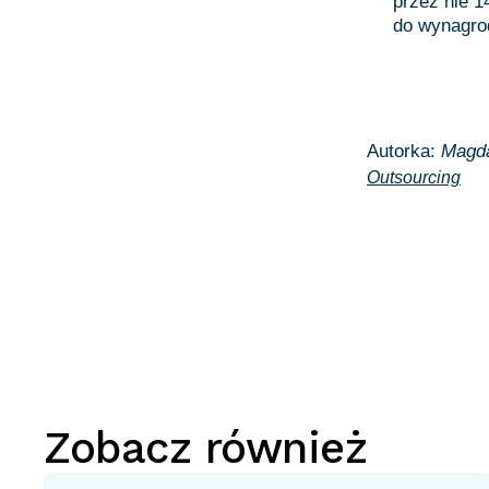
przez nie 1
do wynagro
Autorka:
Magda
Outsourcing
Zobacz również