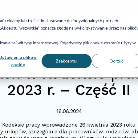
O nas
Zespół
Historia Aider Polska
Spe
lać reklamy lub treści dostosowane do indywidualnych potrzeb
u „Akceptuj wszystkie” oznacza zgodę na wykorzystywanie przez nas plikó
dry i płace
Sprawozdania
Technologia
Consulti
ania tej witryny internetowej. Pojedynczy plik cookie zostanie użyty w
Ustawienia plików
Zaakceptuj
Odrzuć
cookie
ach w Kodeksie prac
2023 r. – Część II
16.08.2024
Kodeksie pracy wprowadzone 26 kwietnia 2023 roku 
y urlopów, szczególnie dla pracowników-rodziców, ab