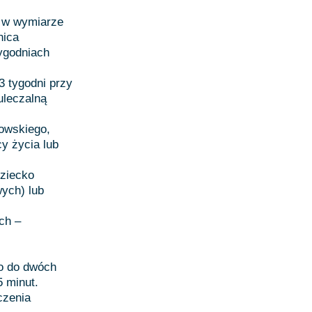
o w wymiarze
nica
tygodniach
3 tygodni przy
uleczalną
cowskiego,
y życia lub
dziecko
ych) lub
ch –
wo do dwóch
5 minut.
czenia