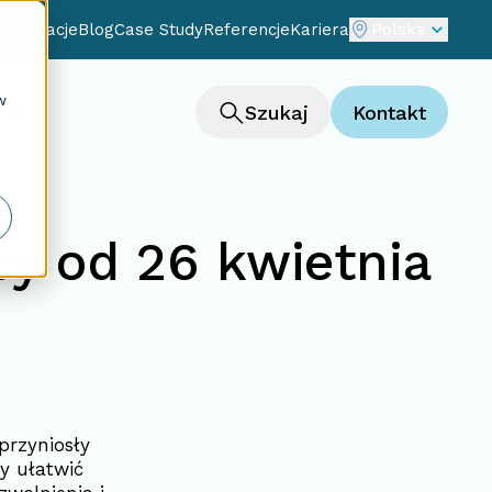
cjalizacje
Blog
Case Study
Referencje
Kariera
Polska
w
ng
Szukaj
Kontakt
y od 26 kwietnia
przyniosły
y ułatwić