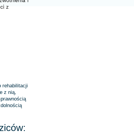
wolnienia i
ci z
rehabilitacji
 z nią,
osprawnością
zdolnością
ziców: