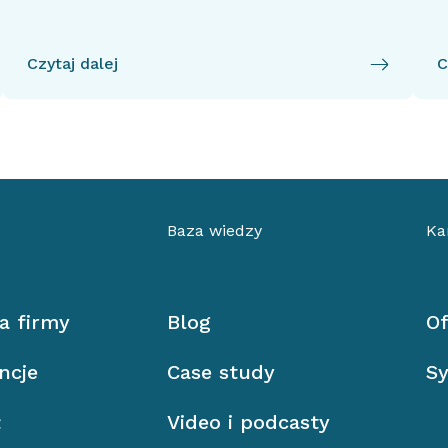
Czytaj dalej
C
Baza wiedzy
Ka
ia firmy
Blog
Of
ncje
Case study
Sy
ł
Video i podcasty