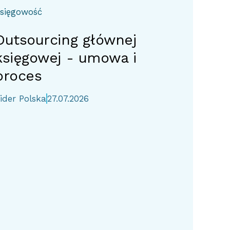
sięgowość
Outsourcing głównej
księgowej - umowa i
proces
ider Polska
27.07.2026