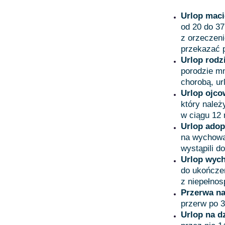
Urlop maci
od 20 do 37
z orzeczeni
przekazać p
Urlop rodzi
porodzie mn
chorobą, ur
Urlop ojco
który należ
w ciągu 12 
Urlop adop
na wychowa
wystąpili d
Urlop wyc
do ukończen
z niepełnos
Przerwa na
przerw po 3
Urlop na d