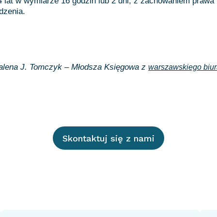
4 lat w wymiarze 16 godzin lub 2 dni, z zachowaniem prawa
dzenia.
lena J. Tomczyk – Młodsza Księgowa z
warszawskiego bi
Skontaktuj się z nami