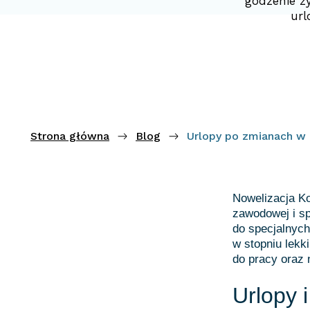
godzenie ż
url
Strona główna
Blog
Urlopy po zmianach w K
Nowelizacja Ko
zawodowej i sp
do specjalnych
w stopniu lek
do pracy oraz 
Urlopy 