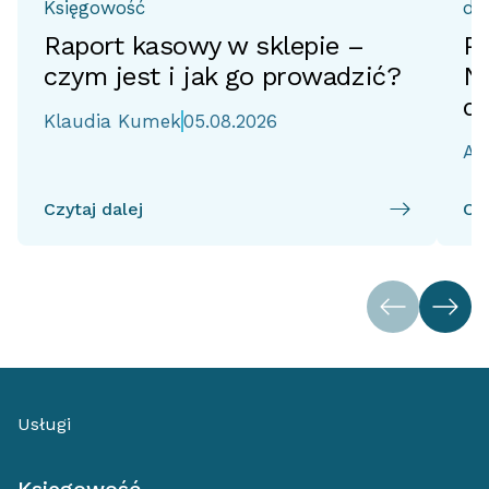
Księgowość
do
Raport kasowy w sklepie –
Pr
czym jest i jak go prowadzić?
No
d
Klaudia Kumek
05.08.2026
Ai
Czytaj dalej
Czy
Usługi