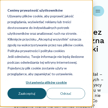
Cenimy prywatność użytkowników
Szukaj
Używamy plików cookie, aby poprawić jakość
przeglądania, wyświetlać reklamy lub treści
dostosowane do indywidualnych potrzeb
Spółka komandytowa bez
użytkowników oraz analizować ruch na stronie.
VAT od dywidendy – ważna
Kliknięcie przycisku „Akceptuj wszystkie” oznacza
zgodę na wykorzystywanie przez nas plików cookie.
interpretacja skarbówki
Polityka prywatności i polityka cookies
Jeśli odmówisz, Twoje informacje nie będą śledzone
podczas odwiedzania tej witryny internetowej.
07.07.2025
Pojedynczy plik cookie zostanie użyty w
przeglądarce, aby zapamiętać to ustawienie.
Już ponad pół roku temu Dyrektor KIS wydał –
ważną dla wspólników spółek komandytowych –
Ustawienia plików cookie
interpretację indywidualną, o której nie wszyscy
jeszcze wiedzą. Według niej wypłata udziału w
Zaakceptuj
Odrzuć
zysku (dywidendy) dla komplementariusza nie
podlega opodatkowaniu podatkiem VAT. Co
dokładnie warto na ten temat wiedzieć?