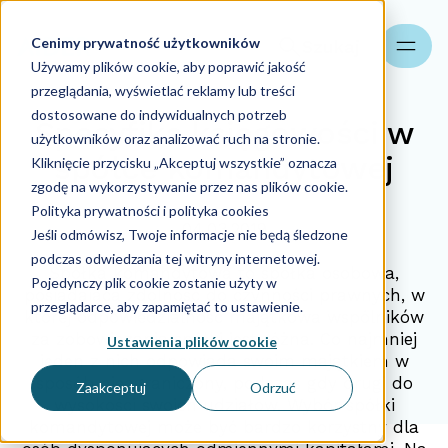
Cenimy prywatność użytkowników
Szukaj
Używamy plików cookie, aby poprawić jakość
przeglądania, wyświetlać reklamy lub treści
dostosowane do indywidualnych potrzeb
Specyfika księgowości w
użytkowników oraz analizować ruch na stronie.
spółce komandytowej
Kliknięcie przycisku „Akceptuj wszystkie” oznacza
zgodę na wykorzystywanie przez nas plików cookie.
Polityka prywatności i polityka cookies
04.03.2019
Jeśli odmówisz, Twoje informacje nie będą śledzone
podczas odwiedzania tej witryny internetowej.
Spółka komandytowa to spółka osobowa,
Pojedynczy plik cookie zostanie użyty w
posiadająca zdolność do czynności prawnych, w
przeglądarce, aby zapamiętać to ustawienie.
której odpowiedzialność majątkowa wspólników
za zobowiązania spółki jest różna. Co najmniej
Ustawienia plików cookie
jeden z nich odpowiada swoim majątkiem w
sposób nieograniczony, podczas gdy drugi do
Zaakceptuj
Odrzuć
wysokości swoich udziałów. Wybór spółki
komandytowej może być bardzo korzystny dla