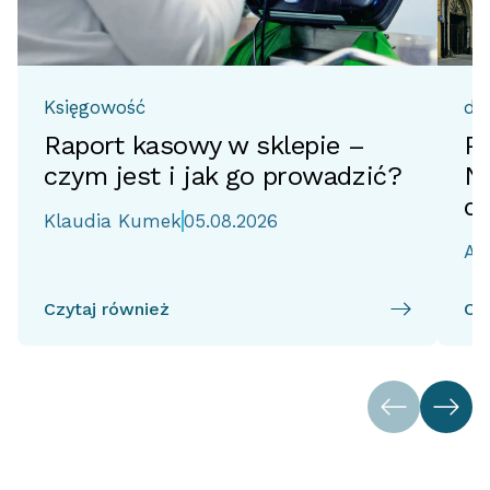
Księgowość
do
Raport kasowy w sklepie –
Pr
czym jest i jak go prowadzić?
No
d
Klaudia Kumek
05.08.2026
Ai
Czytaj również
Cz