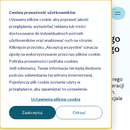
Cenimy prywatność użytkowników
Szukaj
Używamy plików cookie, aby poprawić jakość
przeglądania, wyświetlać reklamy lub treści
dostosowane do indywidualnych potrzeb
Śląsk – region szybkiego
użytkowników oraz analizować ruch na stronie.
rozwoju ekonomicznego
Kliknięcie przycisku „Akceptuj wszystkie” oznacza
zgodę na wykorzystywanie przez nas plików cookie.
Polityka prywatności i polityka cookies
28.08.2018
Jeśli odmówisz, Twoje informacje nie będą śledzone
podczas odwiedzania tej witryny internetowej.
Obszar południowo-zachodniej Polski – którego
Pojedynczy plik cookie zostanie użyty w
większą część zajmuje region śląskiej aglomeracji
przeglądarce, aby zapamiętać to ustawienie.
przemysłowej i miasta towarzyszące m.in.
Katowice, to obszar o bardzo dużym potencjale
Ustawienia plików cookie
dla polskiej gospodarki.
Zaakceptuj
Odrzuć
venti2
28.08.2018