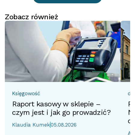
Zobacz również
Księgowość
do
Raport kasowy w sklepie –
Pr
czym jest i jak go prowadzić?
No
d
Klaudia Kumek
05.08.2026
Ai