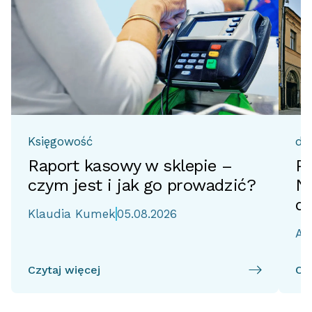
Księgowość
do
Raport kasowy w sklepie –
Pr
czym jest i jak go prowadzić?
No
d
Klaudia Kumek
05.08.2026
Ai
Czytaj więcej
Czy