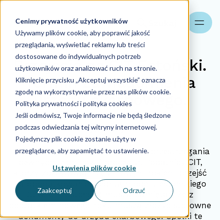
Cenimy prywatność użytkowników
Szukaj
Używamy plików cookie, aby poprawić jakość
przeglądania, wyświetlać reklamy lub treści
dostosowane do indywidualnych potrzeb
Przejście na CIT Estoński.
użytkowników oraz analizować ruch na stronie.
Termin zawiadomienia
Kliknięcie przycisku „Akceptuj wszystkie” oznacza
zgodę na wykorzystywanie przez nas plików cookie.
urzędu skarbowego.
Polityka prywatności i polityka cookies
Jeśli odmówisz, Twoje informacje nie będą śledzone
podczas odwiedzania tej witryny internetowej.
26.01.2024
Pojedynczy plik cookie zostanie użyty w
przeglądarce, aby zapamiętać to ustawienie.
Przejście na estoński CIT wymaga przestrzegania
pewnych terminów i procedur. Podatnicy CIT,
Ustawienia plików cookie
którzy zdecydowali się z nowym rokiem przejść
na opodatkowanie według modelu estońskiego
Zaakceptuj
Odrzuć
(tzw. CIT Estoński) muszą pamiętać, że z
początkiem nowego roku muszą złożyć stosowne
dokumenty do urzędu skarbowego. Spółki te