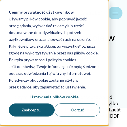
Cenimy prywatność użytkowników
Szukaj
Używamy plików cookie, aby poprawić jakość
przeglądania, wyświetlać reklamy lub treści
dostosowane do indywidualnych potrzeb
Procesowe podejście w
użytkowników oraz analizować ruch na stronie.
zarządzaniu
Kliknięcie przycisku „Akceptuj wszystkie” oznacza
zgodę na wykorzystywanie przez nas plików cookie.
outsourcingiem
Polityka prywatności i polityka cookies
księgowości
Jeśli odmówisz, Twoje informacje nie będą śledzone
podczas odwiedzania tej witryny internetowej.
Pojedynczy plik cookie zostanie użyty w
08.06.2020
przeglądarce, aby zapamiętać to ustawienie.
Ustawienia plików cookie
Czym różni się zarządzanie procesowe od
klasycznego zarządzania organizacją? To tylko
jedno z wielu pytań na które odpowiedzi udzielił
Zaakceptuj
Odrzuć
Szymon Churski, Partner Zarządzający w MDDP
Outsourcing.