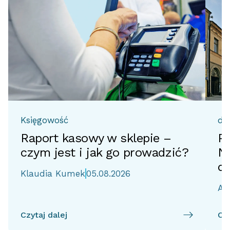
Księgowość
do
Raport kasowy w sklepie –
Pr
czym jest i jak go prowadzić?
No
d
Klaudia Kumek
05.08.2026
Ai
Czytaj dalej
Czy