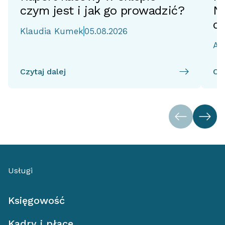
czym jest i jak go prowadzić?
No
d
Klaudia Kumek
05.08.2026
Ai
Czytaj dalej
Czy
Usługi
Księgowość
Kadry i płace