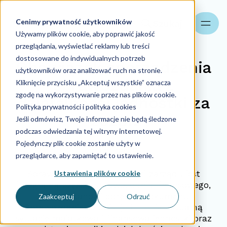
Cenimy prywatność użytkowników
Szukaj
Używamy plików cookie, aby poprawić jakość
przeglądania, wyświetlać reklamy lub treści
dostosowane do indywidualnych potrzeb
Obowiązek sporządzenia
użytkowników oraz analizować ruch na stronie.
sprawozdania z
Kliknięcie przycisku „Akceptuj wszystkie” oznacza
zgodę na wykorzystywanie przez nas plików cookie.
działalności jednostki za
Polityka prywatności i polityka cookies
2023r.
Jeśli odmówisz, Twoje informacje nie będą śledzone
podczas odwiedzania tej witryny internetowej.
Pojedynczy plik cookie zostanie użyty w
29.05.2024
przeglądarce, aby zapamiętać to ustawienie.
Ustawienia plików cookie
Sprawozdanie z działalności zarządu jest
integralną częścią sprawozdania finansowego,
jednak stanowi odrębny dokument.
Zaakceptuj
Odrzuć
Sprawozdanie to opisuje i ocenia aktualną
sytuację majątkową i finansową jednostki oraz