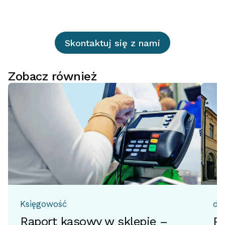
Skontaktuj się z nami
Zobacz również
Księgowość
do
Raport kasowy w sklepie –
Pr