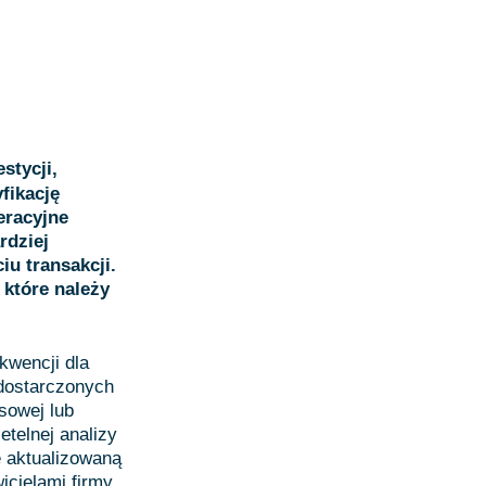
stycji,
yfikację
eracyjne
rdziej
u transakcji.
które należy
wencji dla
 dostarczonych
sowej lub
telnej analizy
e aktualizowaną
cielami firmy,