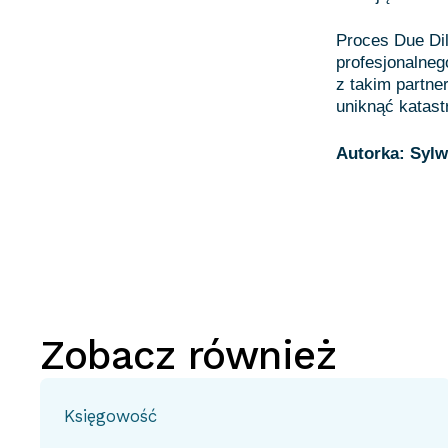
Proces Due Dil
profesjonalneg
z takim partne
uniknąć katast
Autorka: Sylw
Zobacz również
Księgowość