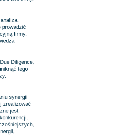
analiza.
e prowadzić
yjną firmy.
wiedza
Due Diligence,
uniknąć tego
zy,
niu synergii
j zrealizować
zne jest
konkurencji.
cześniejszych,
nergii,