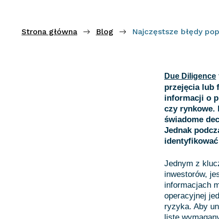
Strona główna
Blog
Najczęstsze błędy pop
Due Diligence
przejęcia lub 
informacji o 
czy rynkowe.
świadome decy
Jednak podcza
identyfikować
Jednym z kluc
inwestorów, je
informacjach m
operacyjnej je
ryzyka. Aby un
listę wymagany