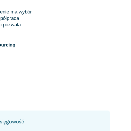
czenie ma wybór
spółpraca
b pozwala
ourcing
sięgowość