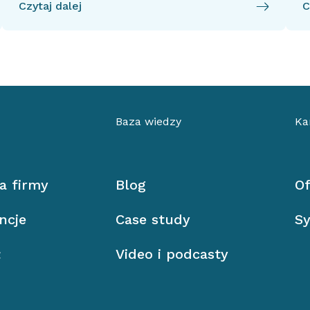
Czytaj dalej
C
Baza wiedzy
Ka
ia firmy
Blog
Of
ncje
Case study
Sy
ł
Video i podcasty