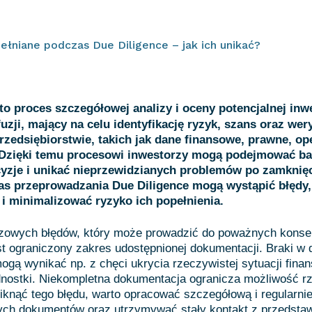
ełniane podczas Due Diligence – jak ich unikać?
to proces szczegółowej analizy i oceny potencjalnej inwe
fuzji, mający na celu identyfikację ryzyk, szans oraz wer
przedsiębiorstwie, takich jak dane finansowe, prawne, op
 Dzięki temu procesowi inwestorzy mogą podejmować ba
zje i unikać nieprzewidzianych problemów po zamknięci
s przeprowadzania Due Diligence mogą wystąpić błędy, 
 i minimalizować ryzyko ich popełnienia.
zowych błędów, który może prowadzić do poważnych konsek
st ograniczony zakres udostępnionej dokumentacji. Braki w
ogą wynikać np. z chęci ukrycia rzeczywistej sytuacji finan
dnostki. Niekompletna dokumentacja ogranicza możliwość rze
iknąć tego błędu, warto opracować szczegółową i regularni
ch dokumentów oraz utrzymywać stały kontakt z przedstawi