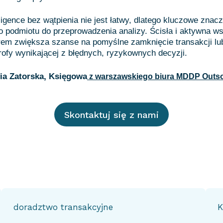
igence bez wątpienia nie jest łatwy, dlatego kluczowe zna
o podmiotu do przeprowadzenia analizy. Ścisła i aktywna w
rem zwiększa szanse na pomyślne zamknięcie transakcji lu
rofy wynikającej z błędnych, ryzykownych decyzji.
ia Zatorska, Księgowa
z warszawskiego biura MDDP Outs
Skontaktuj się z nami
doradztwo transakcyjne
K