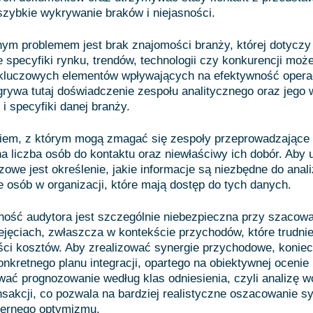
szybkie wykrywanie braków i niejasności.
nym problemem jest brak znajomości branży, której dotyczy 
 specyfiki rynku, trendów, technologii czy konkurencji moż
 kluczowych elementów wpływających na efektywność operac
rywa tutaj doświadczenie zespołu analitycznego oraz jego 
i specyfiki danej branży.
em, z którym mogą zmagać się zespoły przeprowadzające 
na liczba osób do kontaktu oraz niewłaściwy ich dobór. Aby 
zowe jest określenie, jakie informacje są niezbędne do anali
 osób w organizacji, które mają dostęp do tych danych.
ość audytora jest szczególnie niebezpieczna przy szacowa
zejęciach, zwłaszcza w kontekście przychodów, które trudnie
ci kosztów. Aby zrealizować synergie przychodowe, koniec
nkretnego planu integracji, opartego na obiektywnej ocenie 
ać prognozowanie według klas odniesienia, czyli analizę w
sakcji, co pozwala na bardziej realistyczne oszacowanie sy
iernego optymizmu.