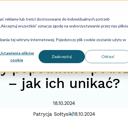
O nas
Zespół
Historia Aider Polska
Spe
lać reklamy lub treści dostosowane do indywidualnych potrzeb
u „Akceptuj wszystkie” oznacza zgodę na wykorzystywanie przez nas plikó
dry i płace
Sprawozdania
Technologia
Consulti
ania tej witryny internetowej. Pojedynczy plik cookie zostanie użyty w
Ustawienia plików
Zaakceptuj
Odrzuć
cookie
dy popełniane podcz
– jak ich unikać?
18.10.2024
Patrycja Sołtysik
18.10.2024