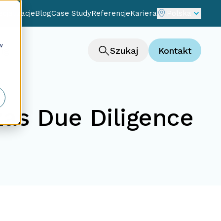
cjalizacje
Blog
Case Study
Referencje
Kariera
Polska
w
ng
Szukaj
Kontakt
as Due Diligence