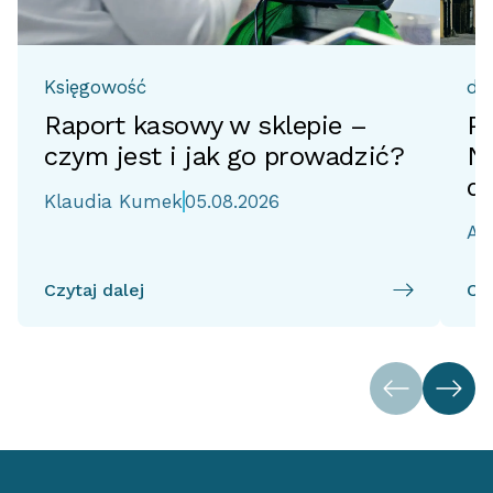
Księgowość
do
Raport kasowy w sklepie –
Pr
czym jest i jak go prowadzić?
No
d
Klaudia Kumek
05.08.2026
Ai
Czytaj dalej
Czy