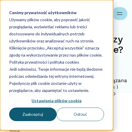
Cenimy prywatność użytkowników
Szukaj
Używamy plików cookie, aby poprawić jakość
przeglądania, wyświetlać reklamy lub treści
dostosowane do indywidualnych potrzeb
Księgowość - zlecać, czy
użytkowników oraz analizować ruch na stronie.
prowadzić samodzielnie?
Kliknięcie przycisku „Akceptuj wszystkie” oznacza
zgodę na wykorzystywanie przez nas plików cookie.
Polityka prywatności i polityka cookies
02.10.2018
Jeśli odmówisz, Twoje informacje nie będą śledzone
podczas odwiedzania tej witryny internetowej.
Każda, nawet najmniejsza firma jest zobowiązana
Pojedynczy plik cookie zostanie użyty w
do rozliczania się z Urzędem Skarbowym i
przeglądarce, aby zapamiętać to ustawienie.
ZUSem, dlatego też musi w jakiś sposób
prowadzić swoje sprawy księgowe.
Ustawienia plików cookie
venti2
02.10.2018
Zaakceptuj
Odrzuć
Blog