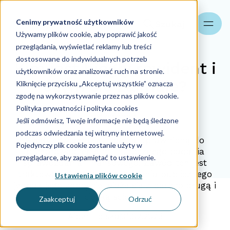
Cenimy prywatność użytkowników
Szukaj
Używamy plików cookie, aby poprawić jakość
przeglądania, wyświetlać reklamy lub treści
dostosowane do indywidualnych potrzeb
Kim jest biegły rewident i
użytkowników oraz analizować ruch na stronie.
czym się zajmuje?
Kliknięcie przycisku „Akceptuj wszystkie” oznacza
zgodę na wykorzystywanie przez nas plików cookie.
Polityka prywatności i polityka cookies
01.02.2023
Jeśli odmówisz, Twoje informacje nie będą śledzone
podczas odwiedzania tej witryny internetowej.
Biegły rewident jest osobą uprawnioną do
Pojedynczy plik cookie zostanie użyty w
przeprowadzenie m. in. rocznego badania
przeglądarce, aby zapamiętać to ustawienie.
sprawozdania finansowego. Zawód ten jest
traktowany jako zawód zaufania publicznego
Ustawienia plików cookie
jednak jego zdobycie wiąże się z bardzo długą i
ciężką ścieżką.
Zaakceptuj
Odrzuć
Aider Polska
01.02.2023