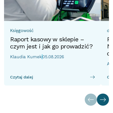
Księgowość
do
Raport kasowy w sklepie –
Pr
czym jest i jak go prowadzić?
No
d
Klaudia Kumek
05.08.2026
Ai
Czytaj dalej
Czy