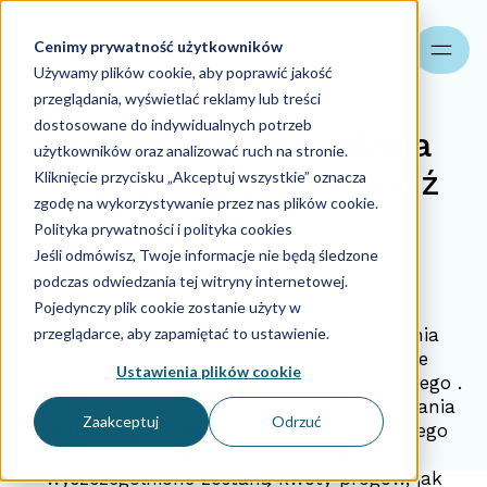
Cenimy prywatność użytkowników
Szukaj
Używamy plików cookie, aby poprawić jakość
przeglądania, wyświetlać reklamy lub treści
dostosowane do indywidualnych potrzeb
Badanie sprawozdania
użytkowników oraz analizować ruch na stronie.
finansowego - sprawdź
Kliknięcie przycisku „Akceptuj wszystkie” oznacza
zgodę na wykorzystywanie przez nas plików cookie.
progi
Polityka prywatności i polityka cookies
Jeśli odmówisz, Twoje informacje nie będą śledzone
podczas odwiedzania tej witryny internetowej.
07.11.2022
Pojedynczy plik cookie zostanie użyty w
przeglądarce, aby zapamiętać to ustawienie.
Przypominamy o konieczności sprawdzenia
progów, których przekroczenie powoduje
Ustawienia plików cookie
obowiązek badania sprawozdania finansowego
.
Jeśli chodzi zaś o samo badanie sprawozdania
Zaakceptuj
Odrzuć
finansowego – jakie progi kwalifikują do tego
obowiązku? W niniejszym artykule
wyszczególnione zostaną kwoty progów, jak