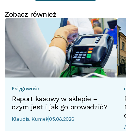
Zobacz również
Księgowość
do
Raport kasowy w sklepie –
Pr
czym jest i jak go prowadzić?
No
d
Klaudia Kumek
05.08.2026
Ai