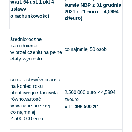
w art. 64 ust. 1 pkt 4
kursie NBP z 31 grudnia
ustawy
2021 r. (1 euro = 4,5994
o rachunkowości
zł/euro)
średnioroczne
zatrudnienie
co najmniej 50 osób
w przeliczeniu na pełne
etaty wyniosło
suma aktywów bilansu
na koniec roku
obrotowego stanowiła
2.500.000 euro × 4,5994
równowartość
zł/euro
w walucie polskiej
= 11.498.500 zł*
co najmniej
2.500.000 euro