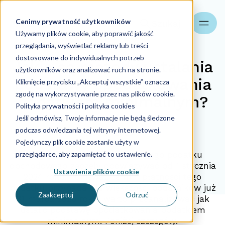
Cenimy prywatność użytkowników
Szukaj
Używamy plików cookie, aby poprawić jakość
przeglądania, wyświetlać reklamy lub treści
dostosowane do indywidualnych potrzeb
Jakie są metody ustalania
użytkowników oraz analizować ruch na stronie.
podstawy opodatkowania
Kliknięcie przycisku „Akceptuj wszystkie” oznacza
zgodę na wykorzystywanie przez nas plików cookie.
podatkiem minimalnym?
Polityka prywatności i polityka cookies
Jeśli odmówisz, Twoje informacje nie będą śledzone
podczas odwiedzania tej witryny internetowej.
05.01.2025
Pojedynczy plik cookie zostanie użyty w
przeglądarce, aby zapamiętać to ustawienie.
Regulacje dotyczące minimalnego podatku
dochodowego zaczęły obowiązywać od 1 stycznia
Ustawienia plików cookie
2024 roku. Ponieważ termin płatności tego
podatku przypada dla większości podatników już
Zaakceptuj
Odrzuć
31 marca 2025 roku, warto przeanalizować jak
ustalić podstawę opodatkowania podatkiem
minimalnym. Poniżej szczegóły.