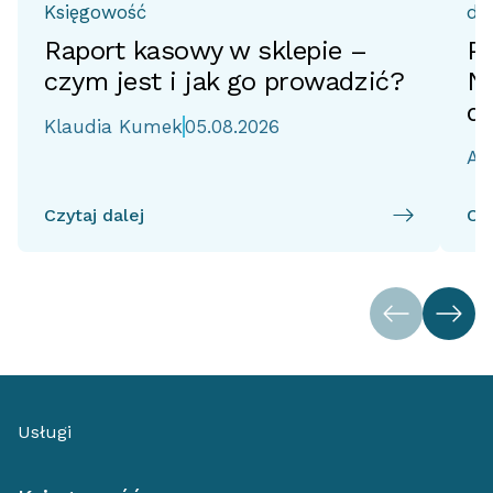
Księgowość
do
Raport kasowy w sklepie –
Pr
czym jest i jak go prowadzić?
No
d
Klaudia Kumek
05.08.2026
Ai
Czytaj dalej
Czy
Usługi