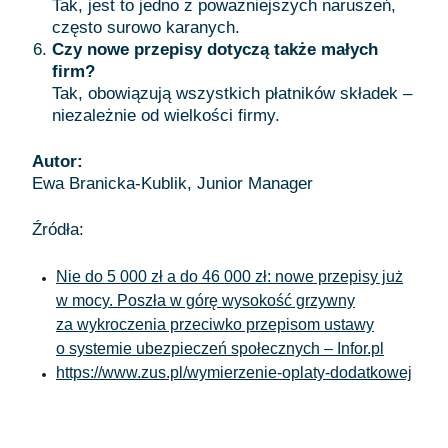
Tak, jest to jedno z poważniejszych naruszeń,
często surowo karanych.
Czy nowe przepisy dotyczą także małych
firm?
Tak, obowiązują wszystkich płatników składek –
niezależnie od wielkości firmy.
Autor:
Ewa Branicka-Kublik, Junior Manager
Źródła:
Nie do 5 000 zł a do 46 000 zł: nowe przepisy już
w mocy. Poszła w górę wysokość grzywny
za wykroczenia przeciwko przepisom ustawy
o systemie ubezpieczeń społecznych – Infor.pl
https://www.zus.pl/wymierzenie-oplaty-dodatkowej