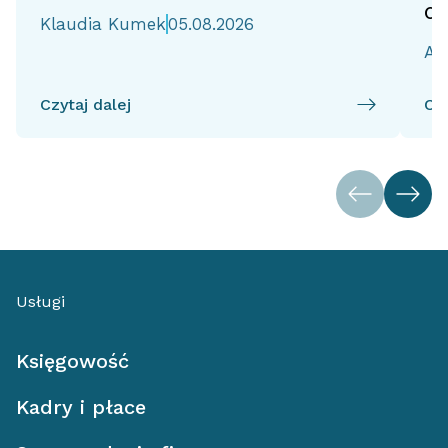
d
Klaudia Kumek
05.08.2026
Ai
Czytaj dalej
Czy
Usługi
Księgowość
Kadry i płace