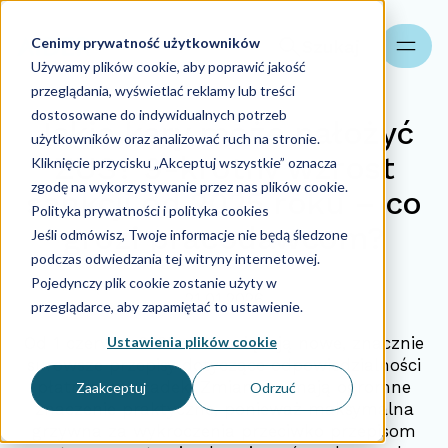
Cenimy prywatność użytkowników
Szukaj
Używamy plików cookie, aby poprawić jakość
przeglądania, wyświetlać reklamy lub treści
dostosowane do indywidualnych potrzeb
Jakie kary może nałożyć
użytkowników oraz analizować ruch na stronie.
ZUS? 9-krotny wzrost
Kliknięcie przycisku „Akceptuj wszystkie” oznacza
zgodę na wykorzystywanie przez nas plików cookie.
sankcji od 2025 roku – co
Polityka prywatności i polityka cookies
grozi pracodawcom?
Jeśli odmówisz, Twoje informacje nie będą śledzone
podczas odwiedzania tej witryny internetowej.
Pojedynczy plik cookie zostanie użyty w
21.01.2026
przeglądarce, aby zapamiętać to ustawienie.
Ustawienia plików cookie
Od 1 czerwca 2025 r. obowiązują nowe, znacznie
surowsze przepisy dotyczące odpowiedzialności
płatników składek. Zmiany te mają ogromne
Zaakceptuj
Odrzuć
znaczenie praktyczne, ponieważ maksymalna
grzywna za wykroczenia przeciwko przepisom