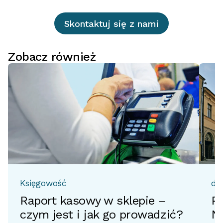
Skontaktuj się z nami
Zobacz również
Księgowość
do
Raport kasowy w sklepie –
Pr
czym jest i jak go prowadzić?
No