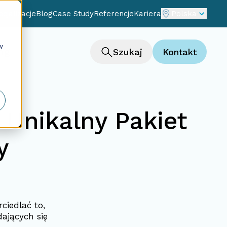
cjalizacje
Blog
Case Study
Referencje
Kariera
Polska
w
ng
Szukaj
Kontakt
 Unikalny Pakiet
y
iedlać to,
dających się