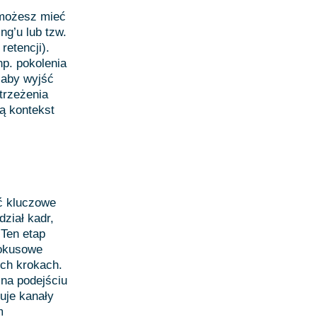
 możesz mieć
ng’u lub tzw.
retencji).
p. pokolenia
 aby wyjść
trzeżenia
ą kontekst
ać kluczowe
ział kadr,
 Ten etap
fokusowe
ych krokach.
 na podejściu
tuje kanały
m