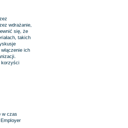
rzez
zez wdrażanie,
ewnić się, że
iałach, takich
dyskusje
włączenie ich
nizacji.
 korzyści
e w czas
m Employer