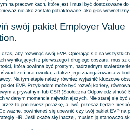
m na pracownikach, które jest i musi być dostosowane do 
ponieważ niejako zostało potraktowane jako głos wewnętrzny 
iń swój pakiet Employer Value
tion.
 czas, aby rozwinąć swój EVP. Opierając się na wszystkic
ach wynikających z pierwszego i drugiego obszaru, musisz
tości, która powinna być prostym, nadrzędnym stwierdzeni
doświadczeń pracownika, a także jego zaangażowania w bud
awcy. Na tym etapie należy również wyjaśnić kluczowe obs
 pakiet EVP. Przykładem może być rozwój kariery, równow
wym a prywatnym lub CSR (Społeczna Odpowiedzialność B
ch w danym momencie najważniejszych. Nie staraj się być 
 przez to poniesiesz porażkę, a Twój przekaz będzie niespó
Co ważne, powinieneś się upewnić czy twój pakiet EVP na 
ategię HR. Jeśli okaże się inaczej, musisz ją stanowczo s