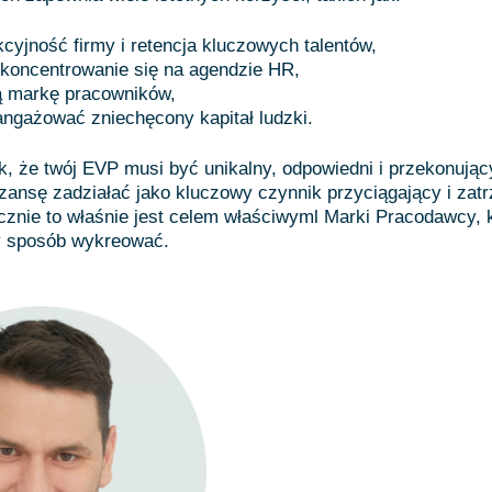
kcyjność firmy i retencja kluczowych talentów,
skoncentrowanie się na agendzie HR,
ą markę pracowników,
ngażować zniechęcony kapitał ludzki.
k, że twój EVP musi być unikalny, odpowiedni i przekonując
zansę zadziałać jako kluczowy czynnik przyciągający i zat
ecznie to właśnie jest celem właściwyml Marki Pracodawcy, 
 sposób wykreować.