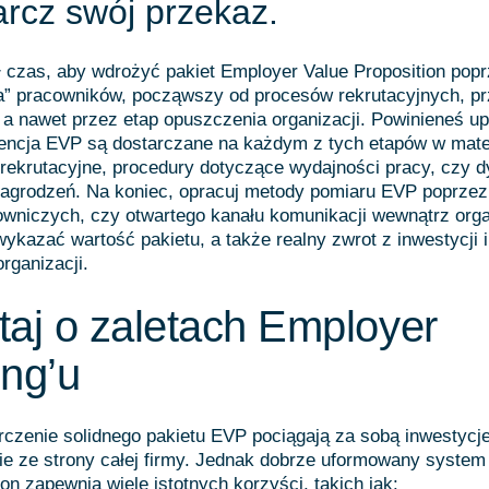
arcz swój przekaz.
 czas, aby wdrożyć pakiet Employer Value Proposition pop
a” pracowników, począwszy od procesów rekrutacyjnych, pr
, a nawet przez etap opuszczenia organizacji. Powinieneś up
ntencja EVP są dostarczane na każdym z tych etapów w mater
 rekrutacyjne, procedury dotyczące wydajności pracy, czy 
agrodzeń. Na koniec, opracuj metody pomiaru EVP poprzez 
owniczych, czy otwartego kanału komunikacji wewnątrz orga
ykazać wartość pakietu, a także realny zwrot z inwestycji i
rganizacji.
aj o zaletach Employer
ng’u
rczenie solidnego pakietu EVP pociągają za sobą inwestycj
ie ze strony całej firmy. Jednak dobrze uformowany syste
on zapewnia wiele istotnych korzyści, takich jak: