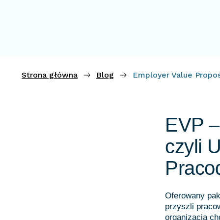
Strona główna
Blog
Employer Value Propos
EVP – 
czyli 
Praco
Oferowany paki
przyszli praco
organizacja ch