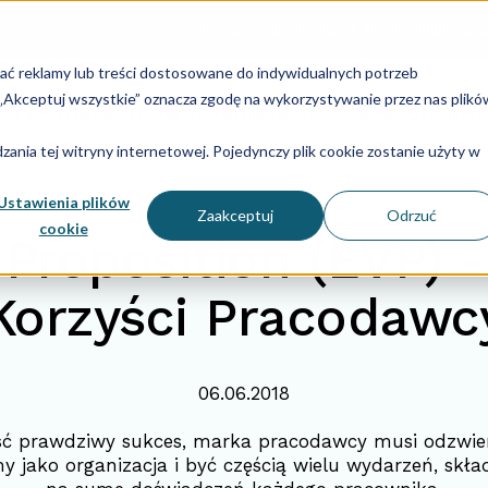
O nas
Zespół
Historia Aider Polska
Spe
lać reklamy lub treści dostosowane do indywidualnych potrzeb
u „Akceptuj wszystkie” oznacza zgodę na wykorzystywanie przez nas plikó
dry i płace
Sprawozdania
Technologia
Consulti
ania tej witryny internetowej. Pojedynczy plik cookie zostanie użyty w
Ustawienia plików
Zaakceptuj
Odrzuć
cookie
Proposition (EVP) -
Korzyści Pracodawc
06.06.2018
ść prawdziwy sukces, marka pracodawcy musi odzwierc
y jako organizacja i być częścią wielu wydarzeń, skła