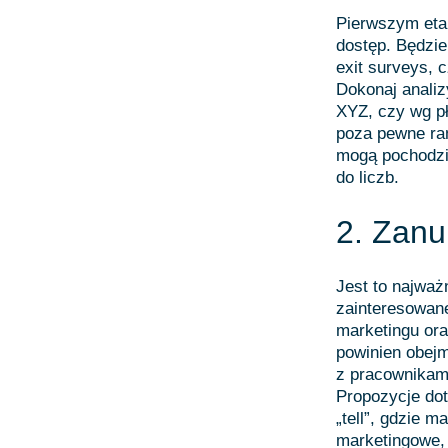
Pierwszym etap
dostęp. Będzie
exit surveys, 
Dokonaj analiz
XYZ, czy wg pł
poza pewne ram
mogą pochodzi
do liczb.
2. Zanur
Jest to najważ
zainteresowane
marketingu ora
powinien obej
z pracownikami
Propozycje dot
„tell”, gdzie 
marketingowe, 