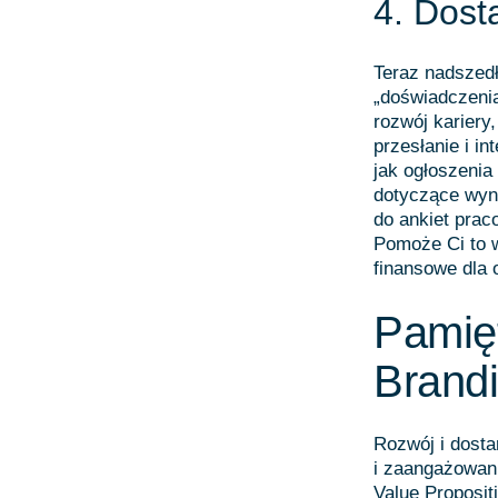
4. Dost
Teraz nadszedł
„doświadczeni
rozwój kariery
przesłanie i i
jak ogłoszenia
dotyczące wyn
do ankiet prac
Pomoże Ci to w
finansowe dla o
Pamięt
Brandi
Rozwój i dosta
i zaangażowan
Value Propositi