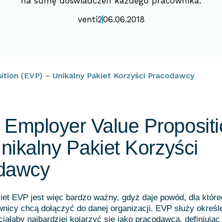
na sumę doświadczeń każdego pracownika.
venti2
06.06.2018
ition (EVP) – Unikalny Pakiet Korzyści Pracodawcy
Employer Value Propositi
Unikalny Pakiet Korzyści
dawcy
et EVP jest więc bardzo ważny, gdyż daje powód, dla któreg
wnicy chcą dołączyć do danej organizacji. EVP służy określ
ciałaby najbardziej kojarzyć się jako pracodawca, definiując