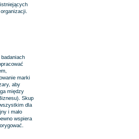
istniejących
organizacji.
h badaniach
 opracować
em,
owanie marki
zary, aby
aga między
iznesu). Skup
wszystkim dla
jny i mało
pewno wspiera
korygować.