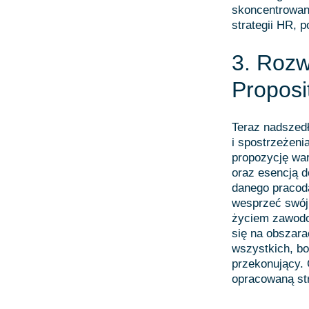
skoncentrowany
strategii HR, 
3. Rozw
Proposi
Teraz nadszedł
i spostrzeżeni
propozycję war
oraz esencją 
danego pracod
wesprzeć swój
życiem zawodo
się na obszara
wszystkich, bo
przekonujący. 
opracowaną str