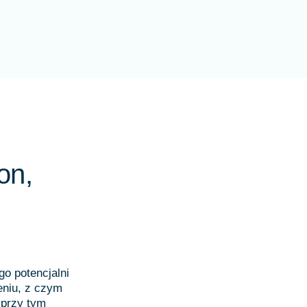
on,
o potencjalni
eniu, z czym
 przy tym