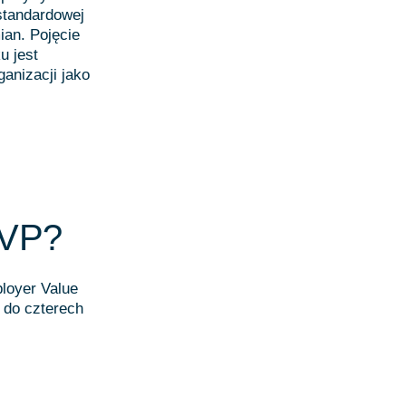
standardowej
an. Pojęcie
u jest
ganizacji jako
EVP?
ployer Value
 do czterech