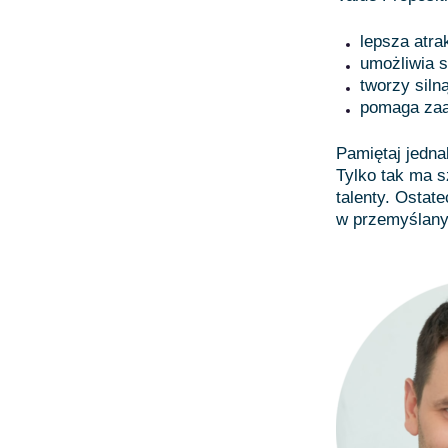
lepsza atra
umożliwia 
tworzy siln
pomaga zaa
Pamiętaj jedna
Tylko tak ma s
talenty. Ostat
w przemyślany