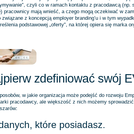
zymywanie”, czyli co w ramach kontaktu z pracodawcą (np. 
) pracownicy mają wnieść, a czego mogą oczekiwać w zami
o związane z koncepcją employer branding’u i w tym wypadk
eślenia podstawowej „oferty”, na której opiera się marka or
jpierw zdefiniować swój 
 sposobów, w jakie organizacja może podejść do rozwoju Em
marki pracodawcy, ale większość z nich możemy sprowadzić
szarów:
 danych, które posiadasz.