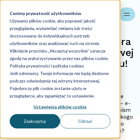
Cenimy prywatność użytkowników
Szukaj
Używamy plików cookie, aby poprawić jakość
przeglądania, wyświetlać reklamy lub treści
dostosowane do indywidualnych potrzeb
e-Doręczenia – nowa era
użytkowników oraz analizować ruch na stronie.
korespondencji urzędowej
Kliknięcie przycisku „Akceptuj wszystkie” oznacza
zgodę na wykorzystywanie przez nas plików cookie.
od 1 stycznia 2025 roku!
Polityka prywatności i polityka cookies
Jeśli odmówisz, Twoje informacje nie będą śledzone
podczas odwiedzania tej witryny internetowej.
27.12.2024
Pojedynczy plik cookie zostanie użyty w
przeglądarce, aby zapamiętać to ustawienie.
Od 1 stycznia 2025 roku w Polsce zacznie
obowiązywać nowa forma korespondencji – e-
Ustawienia plików cookie
Doręczenia. Będzie umożliwiała wysyłanie pism
urzędowych bez wychodzenia z domu. Dla kogo
Zaakceptuj
Odrzuć
to rozwiązanie jest obligatoryjne, do kogo
opcjonalne i jak skorzystać z e-Doręczeń?