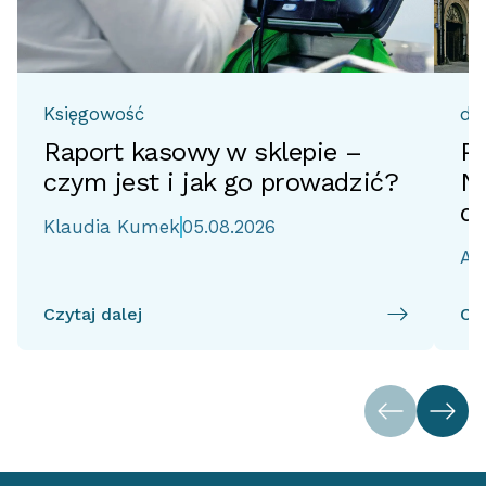
Księgowość
do
Raport kasowy w sklepie –
Pr
czym jest i jak go prowadzić?
No
d
Klaudia Kumek
05.08.2026
Ai
Czytaj dalej
Czy