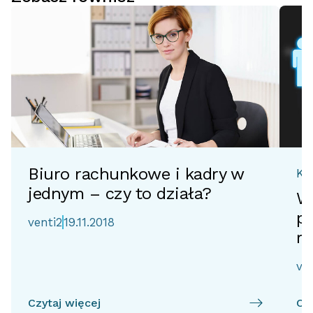
Biuro rachunkowe i kadry w
Ka
jednym – czy to działa?
W
pł
venti2
19.11.2018
r
ve
Czytaj więcej
Czy