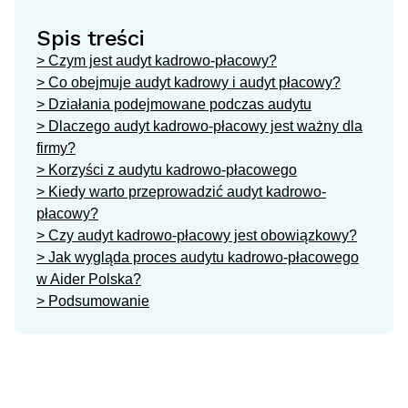
Spis treści
> Czym jest audyt kadrowo-płacowy?
> Co obejmuje audyt kadrowy i audyt płacowy?
> Działania podejmowane podczas audytu
> Dlaczego audyt kadrowo-płacowy jest ważny dla
firmy?
> Korzyści z audytu kadrowo-płacowego
> Kiedy warto przeprowadzić audyt kadrowo-
płacowy?
> Czy audyt kadrowo-płacowy jest obowiązkowy?
> Jak wygląda proces audytu kadrowo-płacowego
w Aider Polska?
> Podsumowanie