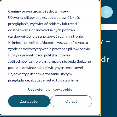
Cenimy prywatność użytkowników
Szukaj
Używamy plików cookie, aby poprawić jakość
przeglądania, wyświetlać reklamy lub treści
dostosowane do indywidualnych potrzeb
użytkowników oraz analizować ruch na stronie.
Audyt kadrowo-płacowy –
Kliknięcie przycisku „Akceptuj wszystkie” oznacza
dlaczego warto
zgodę na wykorzystywanie przez nas plików cookie.
Polityka prywatności i polityka cookies
przeprowadzić audyt kadr
Jeśli odmówisz, Twoje informacje nie będą śledzone
i płac?
podczas odwiedzania tej witryny internetowej.
Pojedynczy plik cookie zostanie użyty w
przeglądarce, aby zapamiętać to ustawienie.
Prawidłowe prowadzenie dokumentacji
Ustawienia plików cookie
pracowniczej, naliczania wynagrodzeń oraz
zobowiązań publiczno-prawnych to
najważniejsze obowiązki każdej firmy.
Zaakceptuj
Odrzuć
Nawet niewielkie nieprawidłowości mogą