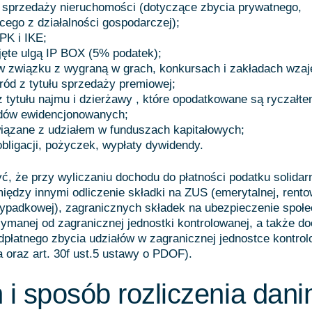
 sprzedaży nieruchomości (dotyczące zbycia prywatnego,
cego z działalności gospodarczej);
PK i IKE;
ęte ulgą IP BOX (5% podatek);
w związku z wygraną w grach, konkursach i zakładach wza
ród z tytułu sprzedaży premiowej;
 tytułu najmu i dzierżawy , które opodatkowane są ryczałt
dów ewidencjonowanych;
iązane z udziałem w funduszach kapitałowych;
obligacji, pożyczek, wypłaty dywidendy.
, że przy wyliczaniu dochodu do płatności podatku solida
iędzy innymi odliczenie składki na ZUS (emerytalnej, rento
wypadkowej), zagranicznych składek na ubezpieczenie społ
ymanej od zagranicznej jednostki kontrolowanej, a także d
płatnego zbycia udziałów w zagranicznej jednostce kontrolo
2a oraz art. 30f ust.5 ustawy o PDOF).
 i sposób rozliczenia dani