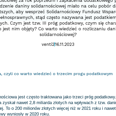
nościowej za rok poprzedni i zapłacenia dodatkowego 
zenie daniny solidarnościowej miało na celu pobór d
tszych, aby wesprzeć Solidarnościowy Fundusz Wspar
pełnosprawnych, stąd często nazywana jest podatkiem
ych. Czym jest tzw. III próg podatkowy, czym się chara
o jest nim objęty? Co warto wiedzieć o rozliczaniu dan
solidarnościowej?
venti2
16.11.2023
a, czyli co warto wiedzieć o trzecim progu podatkowym
nościowa jest często traktowana jako trzeci próg podatkowy
 zyskał nawet 2,8 miliarda złotych na wpływach z tzw. dani
j. To o 200 milionów złotych więcej niż w 2021 roku i nawet 
ywy wyniosły w 2020 roku.