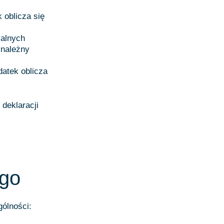
 oblicza się
jalnych
 należny
datek oblicza
deklaracji
ego
ólności: