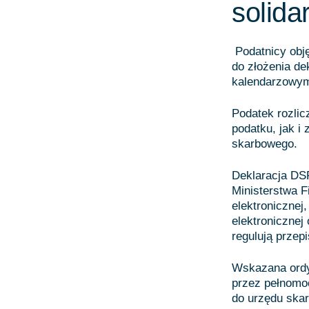
solida
Podatnicy obj
do złożenia de
kalendarzowym
Podatek rozlic
podatku, jak i
skarbowego.
Deklaracja DSF
Ministerstwa F
elektronicznej
elektronicznej
regulują przep
Wskazana ordyn
przez pełnomoc
do urzędu ska