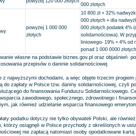
owy
powyżej 120 000 złotych
000 złotych
10 800 zł + 32% nadwyżk
000 złotych + dla nadwyż
powyżej 1 000 000
000 złotych podatek 4% (
owy
złotych
solidarnościowa). W prz
liniowego- 19% + 4% od 
ponad 1 000 0000 złotyc
wanie własne na podstawie biznes.gov.pl oraz objaśnień p
osowania przepisów o daninie solidarnościowej
e z najwyższymi dochodami, a więc objęte trzecim progiem
 do zapłaty w Polsce tzw. daniny solidarnościowej, czyli p
służącego do finansowania Funduszu Solidarnościowego. 
ie wsparcia zawodowego, społecznego, zdrowotnego i finan
ym, jak również udzielanie wsparcia finansowego emerytom
aty podatku dotyczy nie tylko obywateli Polski, ale również
 którzy osiągnęli w Polsce przychody z określonych w usta
nościowej nie zapłacą natomiast osoby opodatkowane kartą