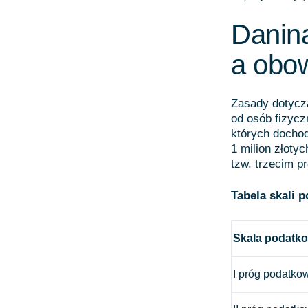
Danina
a obo
Zasady dotycz
od osób fizyczn
których dochod
1 milion złoty
tzw. trzecim p
Tabela skali 
Skala podatk
I próg podatko