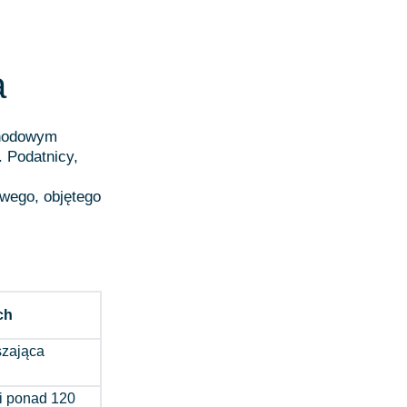
a
chodowym
. Podatnicy,
owego, objętego
ch
szająca
i ponad 120