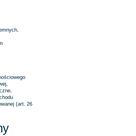
jemnych,
em
rnościowego
wej,
eczne,
ochodu
wanej (art. 26
ny