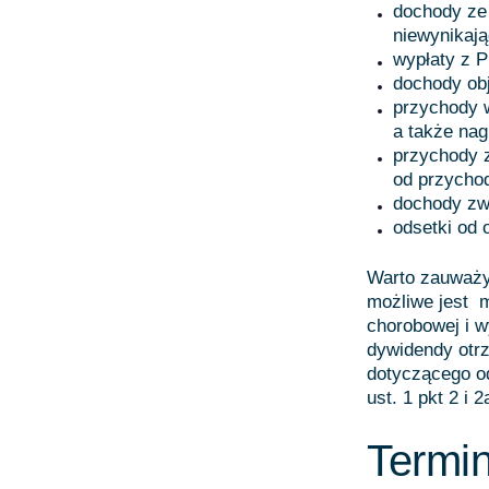
dochody ze
niewynikają
wypłaty z P
dochody obj
przychody 
a także nag
przychody z
od przycho
dochody zw
odsetki od 
Warto zauważyć
możliwe jest m
chorobowej i 
dywidendy otrz
dotyczącego od
ust. 1 pkt 2 i 
Termin