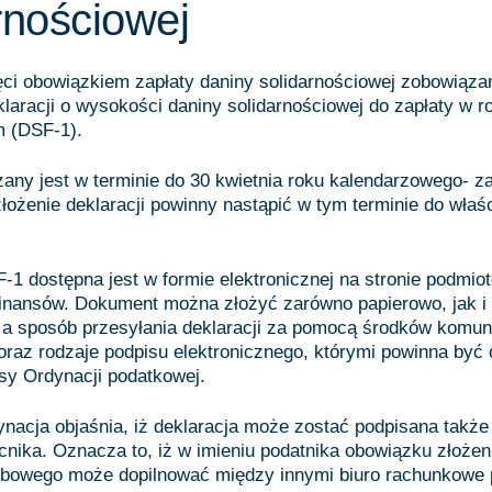
rnościowej
ęci obowiązkiem zapłaty daniny solidarnościowej zobowiąza
klaracji o wysokości daniny solidarnościowej do zapłaty w r
 (DSF-1).
zany jest w terminie do 30 kwietnia roku kalendarzowego- z
 złożenie deklaracji powinny nastąpić w tym terminie do wła
-1 dostępna jest w formie elektronicznej na stronie podmio
inansów. Dokument można złożyć zarówno papierowo, jak i 
, a sposób przesyłania deklaracji za pomocą środków komun
 oraz rodzaje podpisu elektronicznego, którymi powinna być 
isy Ordynacji podatkowej.
acja objaśnia, iż deklaracja może zostać podpisana także
nika. Oznacza to, iż w imieniu podatnika obowiązku złoże
rbowego może dopilnować między innymi biuro rachunkowe 