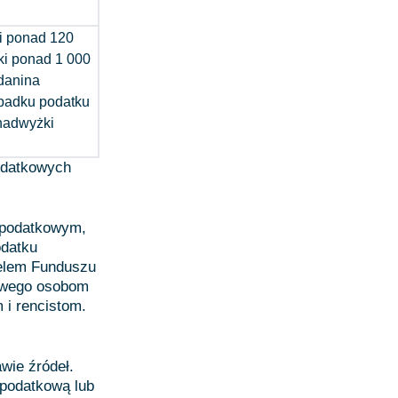
i ponad 120
ki ponad 1 000
danina
ypadku podatku
nadwyżki
h
odatkowych
 podatkowym,
odatku
Celem Funduszu
sowego osobom
 i rencistom.
wie źródeł.
 podatkową lub