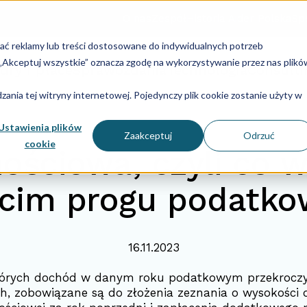
O nas
Zespół
Historia Aider Polska
Spe
lać reklamy lub treści dostosowane do indywidualnych potrzeb
u „Akceptuj wszystkie” oznacza zgodę na wykorzystywanie przez nas plikó
dry i płace
Sprawozdania
Technologia
Consulti
ania tej witryny internetowej. Pojedynczy plik cookie zostanie użyty w
Ustawienia plików
Zaakceptuj
Odrzuć
cookie
ościowa, czyli co 
ecim progu podatk
16.11.2023
tórych dochód w danym roku podatkowym przekroczył
ch, zobowiązane są do złożenia zeznania o wysokości 