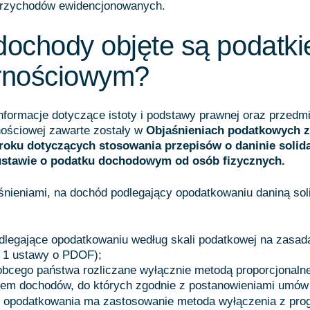
przychodów ewidencjonowanych.
dochody objęte są podatk
arnościowym?
formacje dotyczące istoty i podstawy prawnej oraz przedmi
nościowej zawarte zostały w
Objaśnieniach podatkowych z
 roku dotyczących stosowania przepisów o daninie solid
ustawie o podatku dochodowym od osób fizycznych.
śnieniami, na dochód podlegający opodatkowaniu daniną so
dlegające opodatkowaniu według skali podatkowej na zasad
t. 1 ustawy o PDOF);
bcego państwa rozliczane wyłącznie metodą proporcjonalne
iem dochodów, do których zgodnie z postanowieniami umów 
 opodatkowania ma zastosowanie metoda wyłączenia z prog