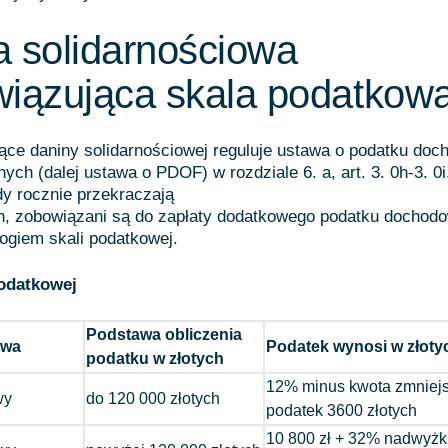
 solidarnościowa
wiązująca skala podatkow
ące daniny solidarnościowej reguluje ustawa o podatku do
ych (dalej ustawa o PDOF) w rozdziale 6. a, art. 3. 0h-3. 0i
y rocznie przekraczają
ch, zobowiązani są do zapłaty dodatkowego podatku dochod
rogiem skali podatkowej.
podatkowej
Podstawa obliczenia
owa
Podatek wynosi w złoty
podatku w złotych
12% minus kwota zmniej
wy
do 120 000 złotych
podatek 3600 złotych
10 800 zł + 32% nadwyżk