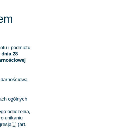
iem
otu i podmiotu
 dnia 28
arnościowej
lidarnościową
ach ogólnych
go odliczenia,
o unikaniu
resją
(art.
[1]