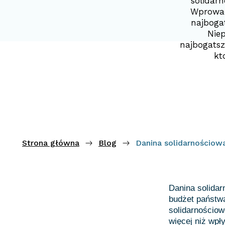
solidar
Wprowad
najboga
Nie
najbogatsz
kt
Strona główna
Blog
Danina solidarnościow
Danina solidar
budżet państwa
solidarnościowe
więcej niż wpł