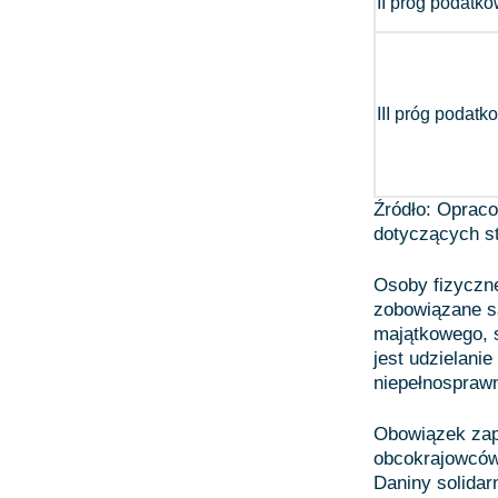
II próg podatk
III próg podatk
Źródło: Opraco
dotyczących st
Osoby fizyczn
zobowiązane są
majątkowego, 
jest udzielan
niepełnosprawn
Obowiązek zapł
obcokrajowców,
Daniny solidar