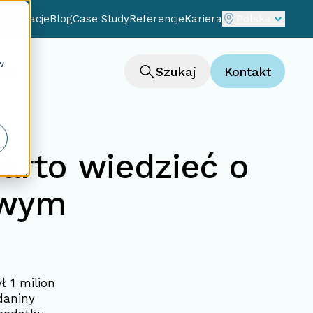
cjalizacje
Blog
Case Study
Referencje
Kariera
Polska
w
ng
Szukaj
Kontakt
warto wiedzieć o
owym
 1 milion
daniny