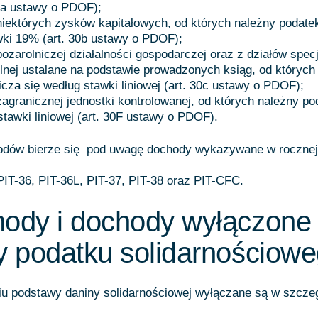
 9a ustawy o PDOF);
iektórych zysków kapitałowych, od których należny podatek
wki 19% (art. 30b ustawy o PDOF);
ozarolniczej działalności gospodarczej oraz z działów spec
olnej ustalane na podstawie prowadzonych ksiąg, od których
icza się według stawki liniowej (art. 30c ustawy o PDOF);
agranicznej jednostki kontrolowanej, od których należny po
stawki liniowej (art. 30F ustawy o PDOF).
dów bierze się pod uwagę dochody wykazywane w rocznej 
IT-36, PIT-36L, PIT-37, PIT-38 oraz PIT-CFC.
hody i dochody wyłączone
y podatku solidarnościow
iu podstawy daniny solidarnościowej wyłączane są w szczeg