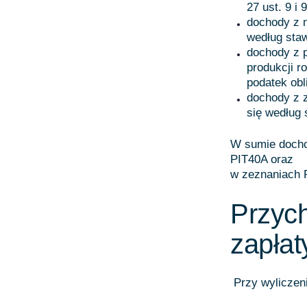
27 ust. 9 i
dochody z n
według sta
dochody z p
produkcji r
podatek obl
dochody z z
się według 
W sumie docho
PIT40A oraz
w zeznaniach P
Przyc
zapłat
Przy wyliczen