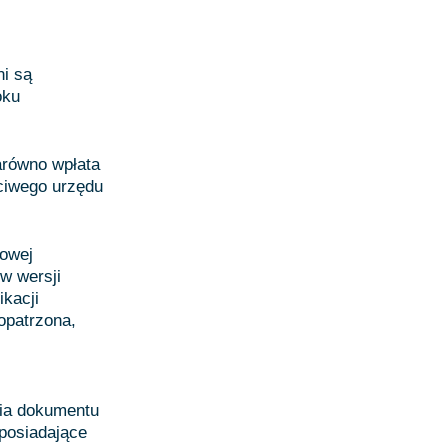
ni są
oku
arówno wpłata
ściwego urzędu
towej
w wersji
ikacji
opatrzona,
nia dokumentu
posiadające