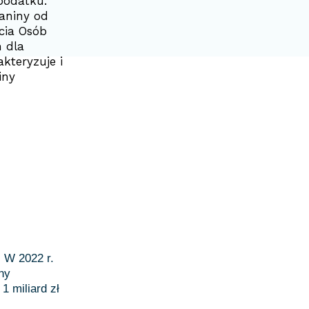
podatku.
aniny od
cia Osób
 dla
kteryzuje i
iny
.
W 2022 r.
ny
1 miliard zł