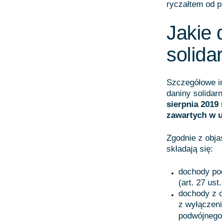
ryczałtem od 
Jakie 
solid
Szczegółowe in
daniny solidar
sierpnia 2019
zawartych w 
Zgodnie z obja
składają się:
dochody po
(art. 27 us
dochody z o
z wyłączen
podwójnego