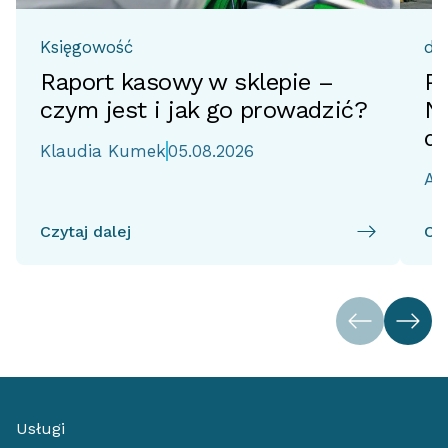
Księgowość
do
Raport kasowy w sklepie –
Pr
czym jest i jak go prowadzić?
No
d
Klaudia Kumek
05.08.2026
Ai
Czytaj dalej
Czy
Usługi