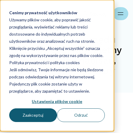
Cenimy prywatność użytkowników
Szukaj
Używamy plików cookie, aby poprawić jakość
przeglądania, wyświetlać reklamy lub treści
dostosowane do indywidualnych potrzeb
Czynny żal do urzędu
użytkowników oraz analizować ruch na stronie.
skarbowego: Kompletny
Kliknięcie przycisku „Akceptuj wszystkie” oznacza
zgodę na wykorzystywanie przez nas plików cookie.
poradnik, jak napisać,
Polityka prywatności i polityka cookies
złożyć i uniknąć kary
Jeśli odmówisz, Twoje informacje nie będą śledzone
podczas odwiedzania tej witryny internetowej.
(2025)
Pojedynczy plik cookie zostanie użyty w
przeglądarce, aby zapamiętać to ustawienie.
16.10.2025
Ustawienia plików cookie
Maciej Smogorzewski
16.10.2025
Zaakceptuj
Odrzuć
Blog