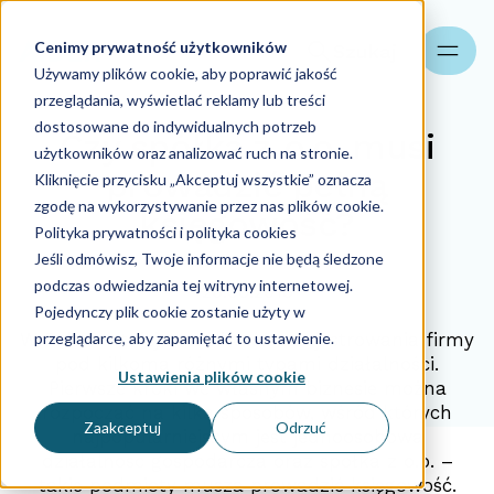
Cenimy prywatność użytkowników
Szukaj
Używamy plików cookie, aby poprawić jakość
przeglądania, wyświetlać reklamy lub treści
dostosowane do indywidualnych potrzeb
Czy spółka z o.o. musi
użytkowników oraz analizować ruch na stronie.
prowadzić pełną
Kliknięcie przycisku „Akceptuj wszystkie” oznacza
zgodę na wykorzystywanie przez nas plików cookie.
księgowość?
Polityka prywatności i polityka cookies
Jeśli odmówisz, Twoje informacje nie będą śledzone
podczas odwiedzania tej witryny internetowej.
26.06.2018
Pojedynczy plik cookie zostanie użyty w
przeglądarce, aby zapamiętać to ustawienie.
W Polsce istnieje możliwość zarejestrowania firmy
pod kilkoma różnymi typami działalności.
Ustawienia plików cookie
Pierwsze kroki we własnym biznesie można
rozpocząć na kilka sposobów, wśród których
Zaakceptuj
Odrzuć
najpopularniejszym jest jednoosobowa
działalność gospodarcza oraz
spółka z o.o.
–
takie podmioty musza prowadzić księgowość.