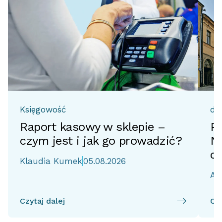
Księgowość
do
Raport kasowy w sklepie –
Pr
czym jest i jak go prowadzić?
No
d
Klaudia Kumek
05.08.2026
Ai
Czytaj dalej
Czy